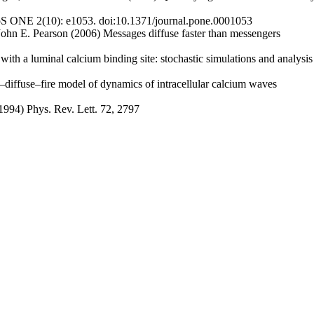
LoS ONE 2(10): e1053. doi:10.1371/journal.pone.0001053
hn E. Pearson (2006) Messages diffuse faster than messengers
with a luminal calcium binding site: stochastic simulations and analys
–diffuse–fire model of dynamics of intracellular calcium waves
994) Phys. Rev. Lett. 72, 2797