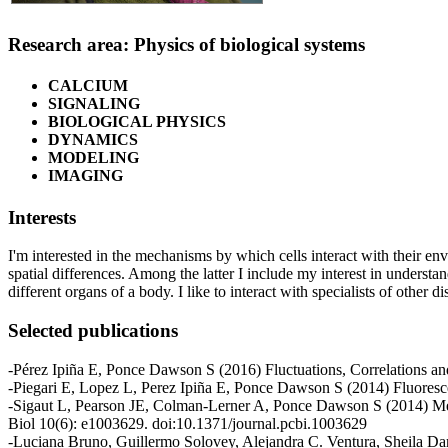
Research area: Physics of biological systems
CALCIUM
SIGNALING
BIOLOGICAL PHYSICS
DYNAMICS
MODELING
IMAGING
Interests
I'm interested in the mechanisms by which cells interact with their en
spatial differences. Among the latter I include my interest in underst
different organs of a body. I like to interact with specialists of other 
Selected publications
-Pérez Ipiña E, Ponce Dawson S (2016) Fluctuations, Correlations a
-Piegari E, Lopez L, Perez Ipiña E, Ponce Dawson S (2014) Fluores
-Sigaut L, Pearson JE, Colman-Lerner A, Ponce Dawson S (2014) Mes
Biol 10(6): e1003629. doi:10.1371/journal.pcbi.1003629
-Luciana Bruno, Guillermo Solovey, Alejandra C. Ventura, Sheila Da