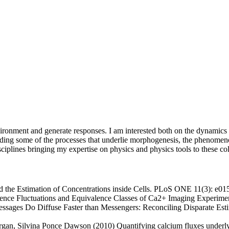
vironment and generate responses. I am interested both on the dynamics o
anding some of the processes that underlie morphogenesis, the phenomeno
disciplines bringing my expertise on physics and physics tools to these co
nd the Estimation of Concentrations inside Cells. PLoS ONE 11(3): e0
cence Fluctuations and Equivalence Classes of Ca2+ Imaging Experim
sages Do Diffuse Faster than Messengers: Reconciling Disparate Est
rgan, Silvina Ponce Dawson (2010) Quantifying calcium fluxes underlyi