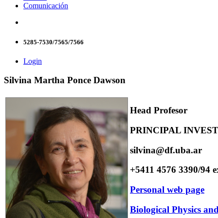
Comunicación
5285-7530/7565/7566
Login
Silvina Martha Ponce Dawson
Head Profesor
PRINCIPAL INVES
silvina@df.uba.ar
+5411 4576 3390/94 e
Personal web page
Biological Physics a