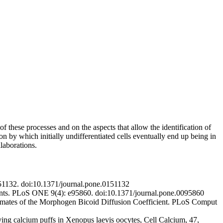
f these processes and on the aspects that allow the identification of
n by which initially undifferentiated cells eventually end up being in
llaborations.
151132. doi:10.1371/journal.pone.0151132
ents. PLoS ONE 9(4): e95860. doi:10.1371/journal.pone.0095860
imates of the Morphogen Bicoid Diffusion Coefficient. PLoS Comput
ng calcium puffs in Xenopus laevis oocytes, Cell Calcium, 47,