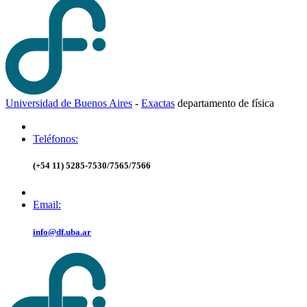
Universidad de Buenos Aires
-
Exactas
d
epartamento de
f
ísica
Teléfonos:
(+54 11) 5285-7530/7565/7566
Email:
info@df.uba.ar