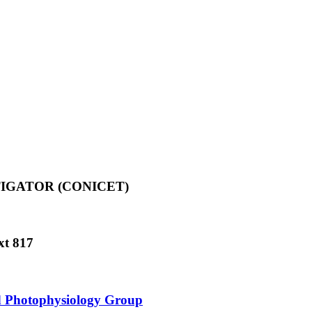
TIGATOR (CONICET)
xt 817
nd Photophysiology Group