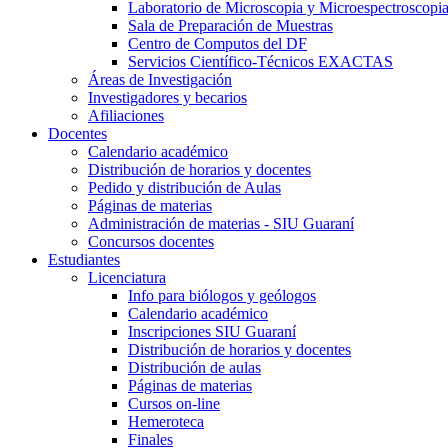
Laboratorio de Microscopia y Microespectroscopi
Sala de Preparación de Muestras
Centro de Computos del DF
Servicios Científico-Técnicos EXACTAS
Áreas de Investigación
Investigadores y becarios
Afiliaciones
Docentes
Calendario académico
Distribución de horarios y docentes
Pedido y distribución de Aulas
Páginas de materias
Administración de materias - SIU Guaraní
Concursos docentes
Estudiantes
Licenciatura
Info para biólogos y geólogos
Calendario académico
Inscripciones SIU Guaraní
Distribución de horarios y docentes
Distribución de aulas
Páginas de materias
Cursos on-line
Hemeroteca
Finales