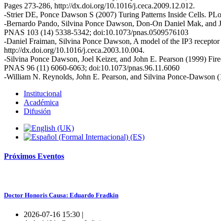
Pages 273-286, http://dx.doi.org/10.1016/j.ceca.2009.12.012.
-Strier DE, Ponce Dawson S (2007) Turing Patterns Inside Cells. P
-Bernardo Pando, Silvina Ponce Dawson, Don-On Daniel Mak, and Jo
PNAS 103 (14) 5338-5342; doi:10.1073/pnas.0509576103
-Daniel Fraiman, Silvina Ponce Dawson, A model of the IP3 receptor 
http://dx.doi.org/10.1016/j.ceca.2003.10.004.
-Silvina Ponce Dawson, Joel Keizer, and John E. Pearson (1999) Fire
PNAS 96 (11) 6060-6063; doi:10.1073/pnas.96.11.6060
-William N. Reynolds, John E. Pearson, and Silvina Ponce-Dawson (1
Institucional
Académica
Difusión
Próximos
Eventos
Doctor Honoris Causa: Eduardo Fradkin
2026-07-16 15:30 |