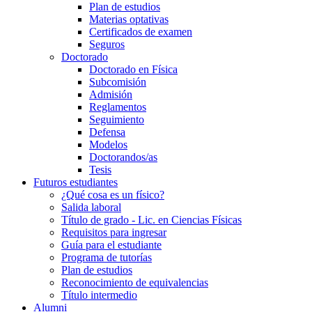
Plan de estudios
Materias optativas
Certificados de examen
Seguros
Doctorado
Doctorado en Física
Subcomisión
Admisión
Reglamentos
Seguimiento
Defensa
Modelos
Doctorandos/as
Tesis
Futuros estudiantes
¿Qué cosa es un físico?
Salida laboral
Título de grado - Lic. en Ciencias Físicas
Requisitos para ingresar
Guía para el estudiante
Programa de tutorías
Plan de estudios
Reconocimiento de equivalencias
Título intermedio
Alumni