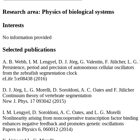
Research area: Physics of biological systems
Interests
No information provided
Selected publications
A. B. Webb, I. M. Lengyel, D. J. Jörg, G. Valentin, F. Jülicher, L. G.
Persistence, period and precision of autonomous cellular oscillators
from the zebrafish segmentation clock
eLife 5:e08438 (2016)
D. J. Jörg, L. G. Morelli, D. Soroldoni, A. C. Oates and F. Jülicher
Continuum theory of vertebrate segmentation
New J. Phys. 17 093042 (2015)
I. M. Lengyel, D. Soroldoni, A. C. Oates, and L. G. Morelli
Nonlinearity arising from noncooperative transcription factor binding
enhances negative feedback and promotes genetic oscillations
Papers in Physics 6, 060012 (2014)