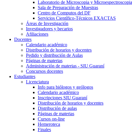
Laboratorio de Microscopia y Microespectroscopi
Sala de Preparación de Muestras
Centro de Computos del DF
Servicios Científico-Técnicos EXACTAS
Áreas de Investigación
Investigadores y becarios
Afiliaciones
Docentes
Calendario académico
Distribución de horarios y docentes
Pedido y distribución de Aulas
Páginas de materias
Administración de materias - SIU Guaraní
Concursos docentes
Estudiantes
Licenciatura
Info para biólogos y geólogos
Calendario académico
Inscripciones SIU Guaraní
Distribución de horarios y docentes
Distribución de aulas
Páginas de materias
Cursos on-line
Hemeroteca
Finales