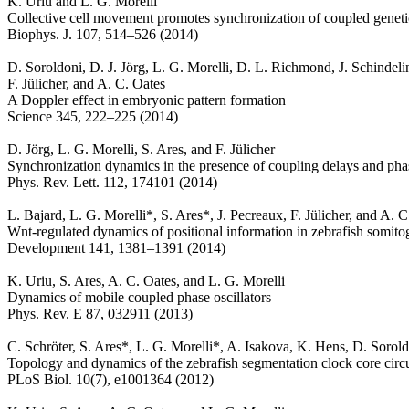
K. Uriu and L. G. Morelli
Collective cell movement promotes synchronization of coupled genetic
Biophys. J. 107, 514–526 (2014)
D. Soroldoni, D. J. Jörg, L. G. Morelli, D. L. Richmond, J. Schindeli
F. Jülicher, and A. C. Oates
A Doppler effect in embryonic pattern formation
Science 345, 222–225 (2014)
D. Jörg, L. G. Morelli, S. Ares, and F. Jülicher
Synchronization dynamics in the presence of coupling delays and phas
Phys. Rev. Lett. 112, 174101 (2014)
L. Bajard, L. G. Morelli*, S. Ares*, J. Pecreaux, F. Jülicher, and A. C
Wnt-regulated dynamics of positional information in zebrafish somito
Development 141, 1381–1391 (2014)
K. Uriu, S. Ares, A. C. Oates, and L. G. Morelli
Dynamics of mobile coupled phase oscillators
Phys. Rev. E 87, 032911 (2013)
C. Schröter, S. Ares*, L. G. Morelli*, A. Isakova, K. Hens, D. Sorol
Topology and dynamics of the zebrafish segmentation clock core circu
PLoS Biol. 10(7), e1001364 (2012)