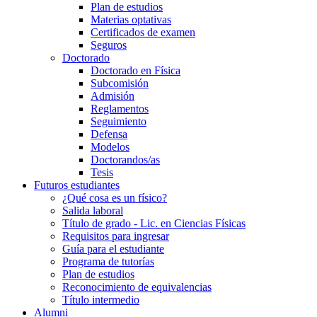
Plan de estudios
Materias optativas
Certificados de examen
Seguros
Doctorado
Doctorado en Física
Subcomisión
Admisión
Reglamentos
Seguimiento
Defensa
Modelos
Doctorandos/as
Tesis
Futuros estudiantes
¿Qué cosa es un físico?
Salida laboral
Título de grado - Lic. en Ciencias Físicas
Requisitos para ingresar
Guía para el estudiante
Programa de tutorías
Plan de estudios
Reconocimiento de equivalencias
Título intermedio
Alumni