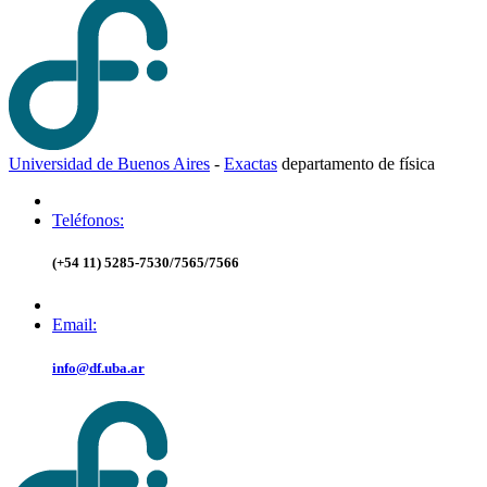
Universidad de Buenos Aires
-
Exactas
d
epartamento de
f
ísica
Teléfonos:
(+54 11) 5285-7530/7565/7566
Email:
info@df.uba.ar