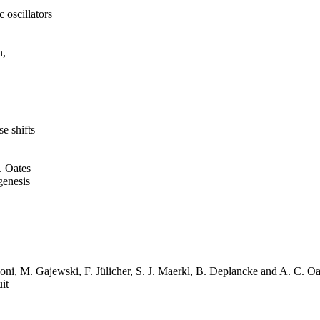
 oscillators
n,
e shifts
. Oates
genesis
doni, M. Gajewski, F. Jülicher, S. J. Maerkl, B. Deplancke and A. C. Oa
it