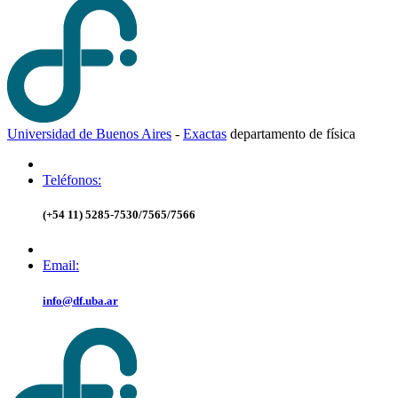
Universidad de Buenos Aires
-
Exactas
d
epartamento de
f
ísica
Teléfonos:
(+54 11) 5285-7530/7565/7566
Email:
info@df.uba.ar