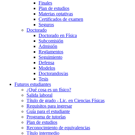
Finales
Plan de estudios
Materias optativas
Certificados de examen
Seguros
Doctorado
Doctorado en Física
Subcomisión
Admisión
Reglamentos
Seguimiento
Defensa
Modelos
Doctorandos/as
Tesis
Futuros estudiantes
¿Qué cosa es un físico?
Salida laboral
Título de grado - Lic. en Ciencias Físicas
Requisitos para ingresar
Guía para el estudiante
Programa de tutorías
Plan de estudios
Reconocimiento de equivalencias
Título intermedio