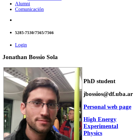
Alumni
Comunicación
5285-7530/7565/7566
Login
Jonathan Bossio Sola
PhD student
jbossios@df.uba.ar
Personal web page
High Energy
Experimental
Physics