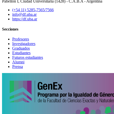
Pabellón I, Ciudad Universitaria (1428) - C.A.B.A - Argentina
(+54 11) 5285-7565/7566
info@df.uba.ar
https://df.uba.ar
Secciones
Profesores
Investigadores
Graduados
Estudiantes
Futuros estudiantes
Alumni
Prensa