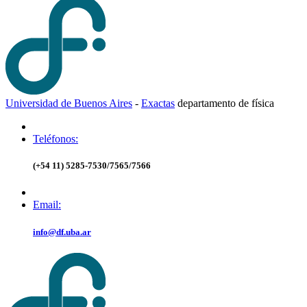
Universidad de Buenos Aires
-
Exactas
d
epartamento de
f
ísica
Teléfonos:
(+54 11) 5285-7530/7565/7566
Email:
info@df.uba.ar