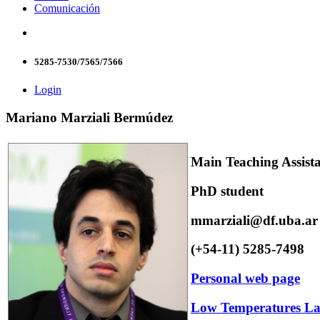
Comunicación
5285-7530/7565/7566
Login
Mariano Marziali Bermúdez
Main Teaching Assist
PhD student
mmarziali@df.uba.ar
(+54-11) 5285-7498
Personal web page
Low Temperatures La