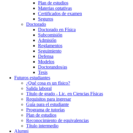
Plan de estudios
Materias optativas
Certificados de examen
Seguros
Doctorado
Doctorado en Física
Subcomisión
Admisión
Reglamentos
Seguimiento
Defensa
Modelos
Doctorandos/as
Tesis
Futuros estudiantes
¿Qué cosa es un físico?
Salida laboral
Título de grado - Lic. en Ciencias Físicas
Requisitos para ingresar
Guía para el estudiante
Programa de tutorías
Plan de estudios
Reconocimiento de equivalencias
Título intermedio
Alumni