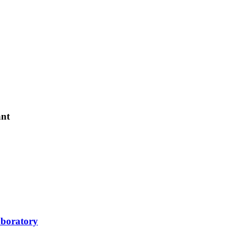
ant
boratory