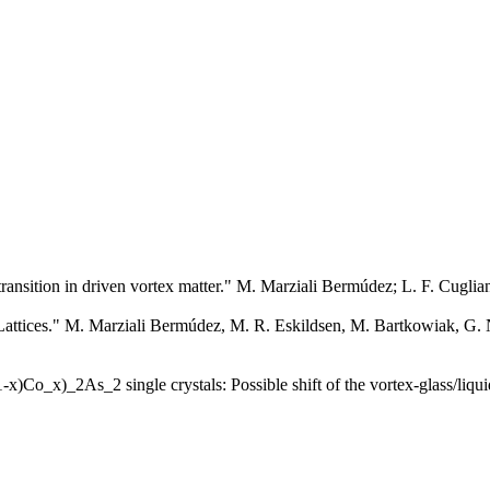
ransition in driven vortex matter." M. Marziali Bermúdez; L. F. Cugli
Lattices." M. Marziali Bermúdez, M. R. Eskildsen, M. Bartkowiak, G. N
x)Co_x)_2As_2 single crystals: Possible shift of the vortex-glass/liqu