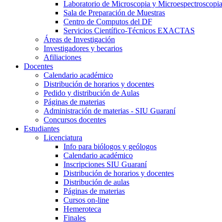
Laboratorio de Microscopia y Microespectroscopi
Sala de Preparación de Muestras
Centro de Computos del DF
Servicios Científico-Técnicos EXACTAS
Áreas de Investigación
Investigadores y becarios
Afiliaciones
Docentes
Calendario académico
Distribución de horarios y docentes
Pedido y distribución de Aulas
Páginas de materias
Administración de materias - SIU Guaraní
Concursos docentes
Estudiantes
Licenciatura
Info para biólogos y geólogos
Calendario académico
Inscripciones SIU Guaraní
Distribución de horarios y docentes
Distribución de aulas
Páginas de materias
Cursos on-line
Hemeroteca
Finales