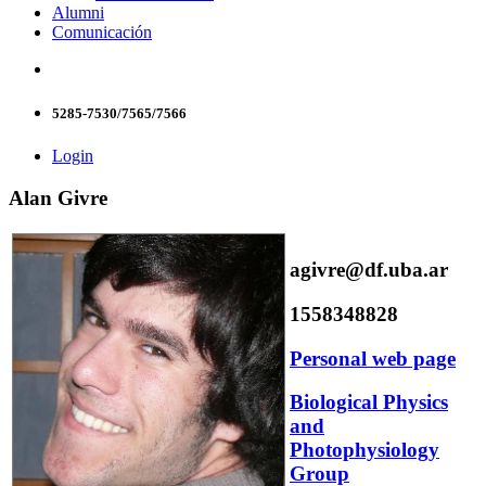
Alumni
Comunicación
5285-7530/7565/7566
Login
Alan Givre
agivre@df.uba.ar
1558348828
Personal web page
Biological Physics
and
Photophysiology
Group