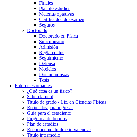
Finales
Plan de estudios
Materias optativas
Certificados de examen
Seguros
Doctorado
Doctorado en Física
Subcomisión
Admisión
Reglamentos
Seguimiento
Defensa
Modelos
Doctorandos/as
Tesis
Futuros estudiantes
¿Qué cosa es un físico?
Salida laboral
Título de grado - Lic. en Ciencias Físicas
Requisitos para ingresar
Guía para el estudiante
Programa de tutorías
Plan de estudios
Reconocimiento de equivalencias
Título intermedio