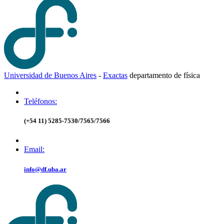
Universidad de Buenos Aires
-
Exactas
d
epartamento de
f
ísica
Teléfonos:
(+54 11) 5285-7530/7565/7566
Email:
info@df.uba.ar