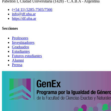
Pabellón I, Ciudad Universitaria (1428) - C.A.B.A - Argentina
(+54 11) 5285-7565/7566
info@df.uba.ar
https://df.uba.ar
Secciones
Profesores
Investigadores
Graduados
Estudiantes
Futuros estudiantes
Alumni
Prensa