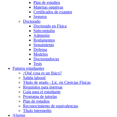
Plan de estudios
Materias optativas
Certificados de examen
Seguros
Doctorado
Doctorado en Física
Subcomisión
Admisión
Reglamentos
Seguimiento
Defensa
Modelos
Doctorandos/as
Tesis
Futuros estudiantes
¿Qué cosa es un físico?
Salida laboral
Título de grado - Lic. en Ciencias Físicas
Requisitos para ingresar
Guía para el estudiante
Programa de tutorías
Plan de estudios
Reconocimiento de equivalencias
Título intermedio
Alumni