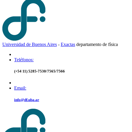
Universidad de Buenos Aires
-
Exactas
d
epartamento de
f
ísica
Teléfonos:
(+54 11) 5285-7530/7565/7566
Email:
info@df.uba.ar