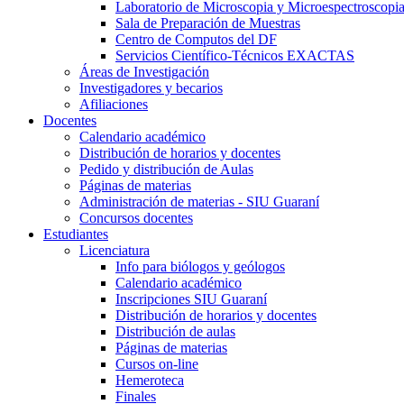
Laboratorio de Microscopia y Microespectroscopi
Sala de Preparación de Muestras
Centro de Computos del DF
Servicios Científico-Técnicos EXACTAS
Áreas de Investigación
Investigadores y becarios
Afiliaciones
Docentes
Calendario académico
Distribución de horarios y docentes
Pedido y distribución de Aulas
Páginas de materias
Administración de materias - SIU Guaraní
Concursos docentes
Estudiantes
Licenciatura
Info para biólogos y geólogos
Calendario académico
Inscripciones SIU Guaraní
Distribución de horarios y docentes
Distribución de aulas
Páginas de materias
Cursos on-line
Hemeroteca
Finales