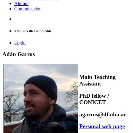
Alumni
Comunicación
5285-7530/7565/7566
Login
Adán Garros
Main Teaching
Assistant
PhD fellow /
CONICET
agarros@df.uba.ar
Personal web page