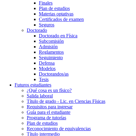
Finales
Plan de estudios
Materias optativas
Certificados de examen
Seguros
Doctorado
Doctorado en Física
Subcomisión
Admisión
Reglamentos
Seguimiento
Defensa
Modelos
Doctorandos/as
Tesis
Futuros estudiantes
¿Qué cosa es un físico?
Salida laboral
Título de grado - Lic. en Ciencias Físicas
Requisitos para ingresar
Guía para el estudiante
Programa de tutorías
Plan de estudios
Reconocimiento de equivalencias
Título intermedio