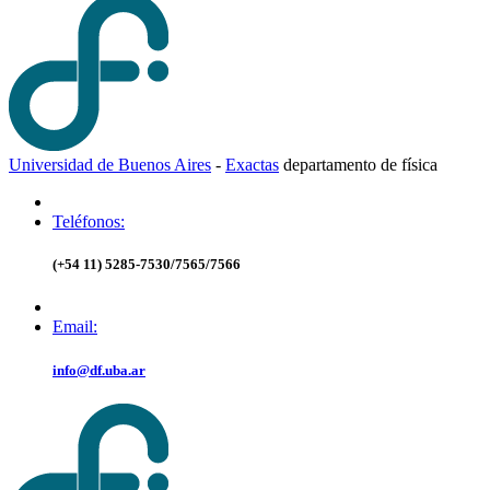
Universidad de Buenos Aires
-
Exactas
d
epartamento de
f
ísica
Teléfonos:
(+54 11) 5285-7530/7565/7566
Email:
info@df.uba.ar