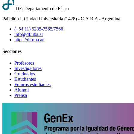
DF: Departamento de Física
Pabellón I, Ciudad Universitaria (1428) - C.A.B.A - Argentina
(+54 11) 5285-7565/7566
info@df.uba.ar
https://df.uba.ar
Secciones
Profesores
Investigadores
Graduados
Estudiantes
Futuros estudiantes
Alumni
Prensa