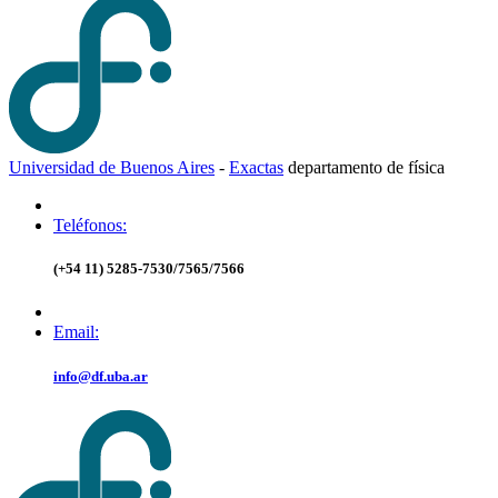
Universidad de Buenos Aires
-
Exactas
d
epartamento de
f
ísica
Teléfonos:
(+54 11) 5285-7530/7565/7566
Email:
info@df.uba.ar