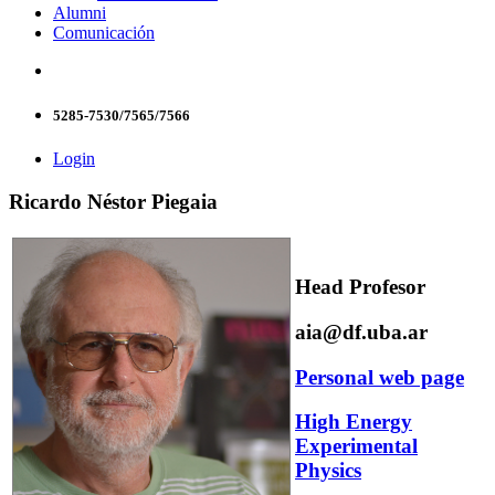
Alumni
Comunicación
5285-7530/7565/7566
Login
Ricardo Néstor Piegaia
Head Profesor
aia@df.uba.ar
Personal web page
High Energy
Experimental
Physics