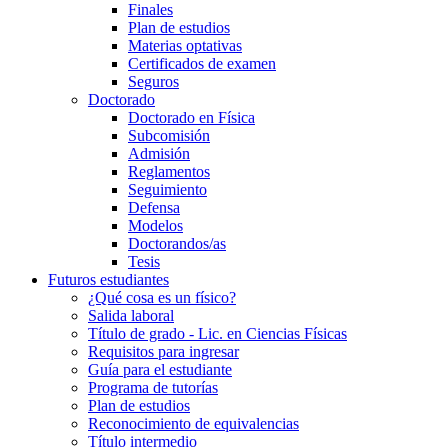
Finales
Plan de estudios
Materias optativas
Certificados de examen
Seguros
Doctorado
Doctorado en Física
Subcomisión
Admisión
Reglamentos
Seguimiento
Defensa
Modelos
Doctorandos/as
Tesis
Futuros estudiantes
¿Qué cosa es un físico?
Salida laboral
Título de grado - Lic. en Ciencias Físicas
Requisitos para ingresar
Guía para el estudiante
Programa de tutorías
Plan de estudios
Reconocimiento de equivalencias
Título intermedio