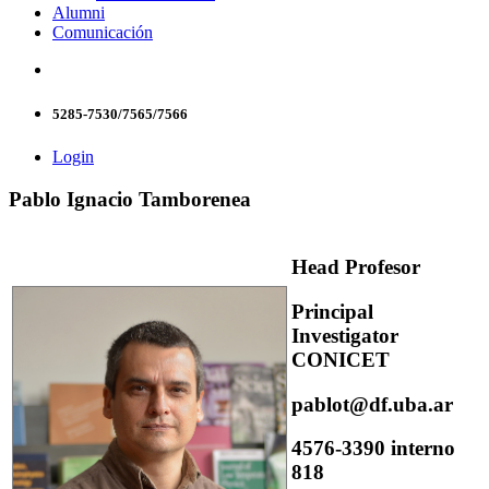
Alumni
Comunicación
5285-7530/7565/7566
Login
Pablo Ignacio Tamborenea
Head Profesor
Principal
Investigator
CONICET
pablot@df.uba.ar
4576-3390 interno
818