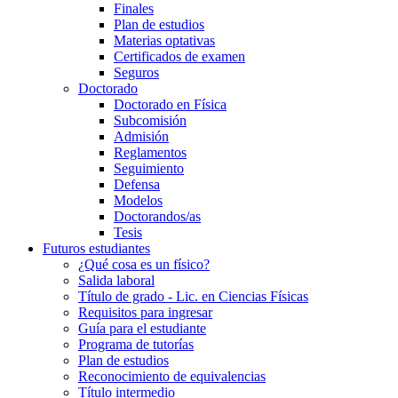
Finales
Plan de estudios
Materias optativas
Certificados de examen
Seguros
Doctorado
Doctorado en Física
Subcomisión
Admisión
Reglamentos
Seguimiento
Defensa
Modelos
Doctorandos/as
Tesis
Futuros estudiantes
¿Qué cosa es un físico?
Salida laboral
Título de grado - Lic. en Ciencias Físicas
Requisitos para ingresar
Guía para el estudiante
Programa de tutorías
Plan de estudios
Reconocimiento de equivalencias
Título intermedio