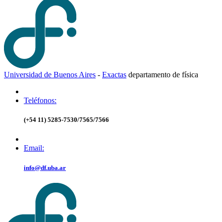
Universidad de Buenos Aires
-
Exactas
d
epartamento de
f
ísica
Teléfonos:
(+54 11) 5285-7530/7565/7566
Email:
info@df.uba.ar