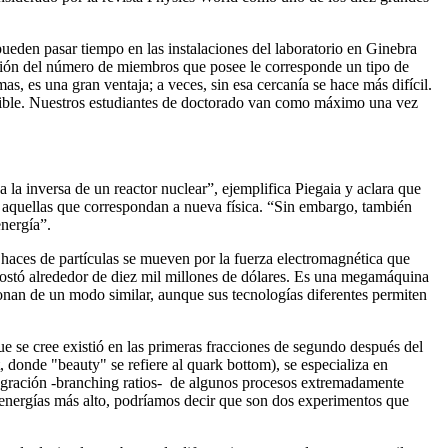
eden pasar tiempo en las instalaciones del laboratorio en Ginebra
nción del número de miembros que posee le corresponde un tipo de
as, es una gran ventaja; a veces, sin esa cercanía se hace más difícil.
osible. Nuestros estudiantes de doctorado van como máximo una vez
 la inversa de un reactor nuclear”, ejemplifica Piegaia y aclara que
n aquellas que correspondan a nueva física. “Sin embargo, también
energía”.
e haces de partículas se mueven por la fuerza electromagnética que
costó alrededor de diez mil millones de dólares. Es una megamáquina
nan de un modo similar, aunque sus tecnologías diferentes permiten
 se cree existió en las primeras fracciones de segundo después del
donde "beauty" se refiere al quark bottom), se especializa en
tegración -branching ratios- de algunos procesos extremadamente
ergías más alto, podríamos decir que son dos experimentos que