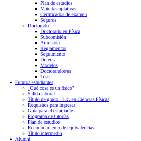
Plan de estudios
Materias optativas
Certificados de examen
Seguros
Doctorado
Doctorado en Física
Subcomisión
Admisión
Reglamentos
Seguimiento
Defensa
Modelos
Doctorandos/as
Tesis
Futuros estudiantes
¿Qué cosa es un físico?
Salida laboral
Título de grado - Lic. en Ciencias Físicas
Requisitos para ingresar
Guía para el estudiante
Programa de tutorías
Plan de estudios
Reconocimiento de equivalencias
Título intermedio
Alumni