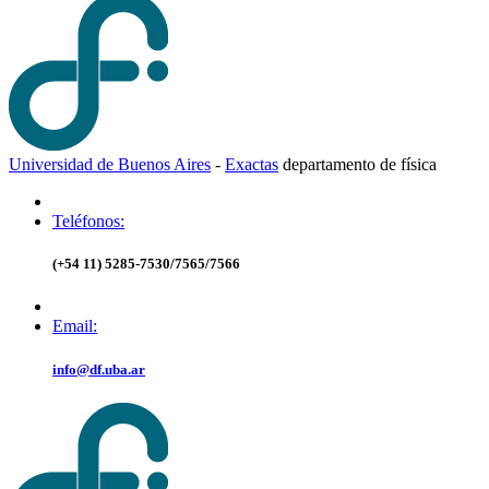
Universidad de Buenos Aires
-
Exactas
d
epartamento de
f
ísica
Teléfonos:
(+54 11) 5285-7530/7565/7566
Email:
info@df.uba.ar