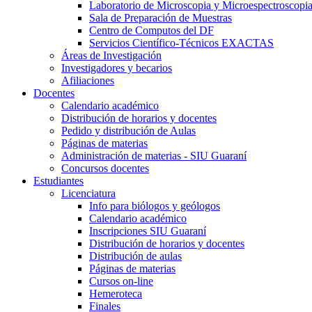
Laboratorio de Microscopia y Microespectroscopi
Sala de Preparación de Muestras
Centro de Computos del DF
Servicios Científico-Técnicos EXACTAS
Áreas de Investigación
Investigadores y becarios
Afiliaciones
Docentes
Calendario académico
Distribución de horarios y docentes
Pedido y distribución de Aulas
Páginas de materias
Administración de materias - SIU Guaraní
Concursos docentes
Estudiantes
Licenciatura
Info para biólogos y geólogos
Calendario académico
Inscripciones SIU Guaraní
Distribución de horarios y docentes
Distribución de aulas
Páginas de materias
Cursos on-line
Hemeroteca
Finales