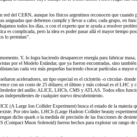
an red del CERN, aunque los físicos argentinos reconocen que cuando pu
reas asignadas que debemos cumplir y llevar a cabo; cada grupo, en fu
abajamos todos los días, o con el experto que te ayuda a resolver problem
tica es complicada, pero la idea es poder pasar allá el mayor tiempo p
os lo permitan”.
e momento. Y, lo logra haciendo desaparecer energía para fabricar masa, a
evistas por el Modelo Estándar, que ya fueron encontradas, sino tambié
a distancias cada vez más pequeñas haciendo chocar partículas a mayor 
eñaron aceleradores, un tipo especial es el ciclotrón -o circular- dond
ence con un costo de 25 dólares; el último y más colosal es el LHC y 
os alrededor del anillo: ALICE, LHCb, CMS y ATLAS. Todos ellos funcio
cias independientes de cualquier nuevo descubrimiento.
E (A Large Ion Collider Experiment) busca el estado de la materia que
 existe. Por otro lado, LHCb (Large Hadron Collider beauty experiment, 
tengan dicho quark o la medida de precisión de las fracciones de desin
(Compact Muon Solenoid) fueron hechos para explorar un rango de en