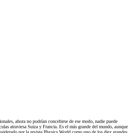
cionales, ahora no podrían concebirse de ese modo, nadie puede
tículas atraviesa Suiza y Francia. Es el más grande del mundo, aunque
 considerado por la revista Physics World como uno de los diez grandes