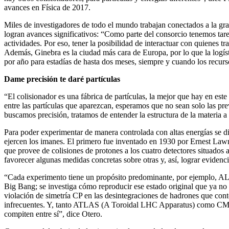
avances en Física de 2017.
Miles de investigadores de todo el mundo trabajan conectados a la gr
logran avances significativos: “Como parte del consorcio tenemos ta
actividades. Por eso, tener la posibilidad de interactuar con quienes tr
Además, Ginebra es la ciudad más cara de Europa, por lo que la logís
por año para estadías de hasta dos meses, siempre y cuando los recurs
Dame precisión te daré partículas
“El colisionador es una fábrica de partículas, la mejor que hay en est
entre las partículas que aparezcan, esperamos que no sean solo las pr
buscamos precisión, tratamos de entender la estructura de la materia 
Para poder experimentar de manera controlada con altas energías se dis
ejercen los imanes. El primero fue inventado en 1930 por Ernest Lawr
que provee de colisiones de protones a los cuatro detectores situad
favorecer algunas medidas concretas sobre otras y, así, lograr eviden
“Cada experimento tiene un propósito predominante, por ejemplo, ALIC
Big Bang; se investiga cómo reproducir ese estado original que ya no
violación de simetría CP en las desintegraciones de hadrones que con
infrecuentes. Y, tanto ATLAS (A Toroidal LHC Apparatus) como CMS 
compiten entre sí”, dice Otero.