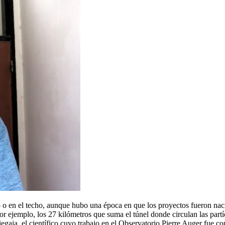
o o en el techo, aunque hubo una época en que los proyectos fueron na
por ejemplo, los 27 kilómetros que suma el túnel donde circulan las par
 Piegaia, el científico cuyo trabajo en el Observatorio Pierre Auger fue