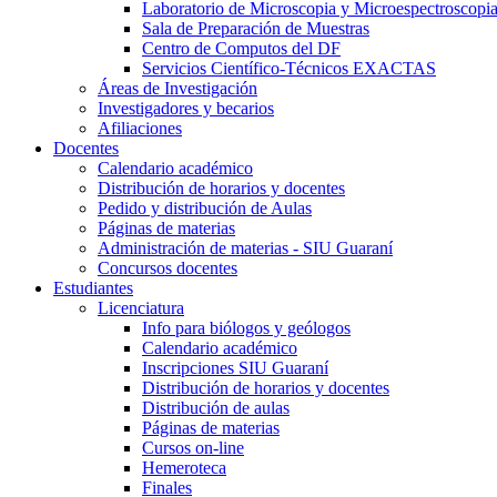
Laboratorio de Microscopia y Microespectroscopi
Sala de Preparación de Muestras
Centro de Computos del DF
Servicios Científico-Técnicos EXACTAS
Áreas de Investigación
Investigadores y becarios
Afiliaciones
Docentes
Calendario académico
Distribución de horarios y docentes
Pedido y distribución de Aulas
Páginas de materias
Administración de materias - SIU Guaraní
Concursos docentes
Estudiantes
Licenciatura
Info para biólogos y geólogos
Calendario académico
Inscripciones SIU Guaraní
Distribución de horarios y docentes
Distribución de aulas
Páginas de materias
Cursos on-line
Hemeroteca
Finales