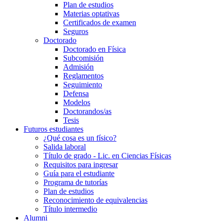
Plan de estudios
Materias optativas
Certificados de examen
Seguros
Doctorado
Doctorado en Física
Subcomisión
Admisión
Reglamentos
Seguimiento
Defensa
Modelos
Doctorandos/as
Tesis
Futuros estudiantes
¿Qué cosa es un físico?
Salida laboral
Título de grado - Lic. en Ciencias Físicas
Requisitos para ingresar
Guía para el estudiante
Programa de tutorías
Plan de estudios
Reconocimiento de equivalencias
Título intermedio
Alumni