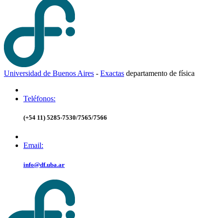
Universidad de Buenos Aires
-
Exactas
d
epartamento de
f
ísica
Teléfonos:
(+54 11) 5285-7530/7565/7566
Email:
info@df.uba.ar