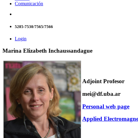
Comunicación
5285-7530/7565/7566
Login
Marina Elizabeth Inchaussandague
Adjoint Profesor
mei@df.uba.ar
Personal web page
Applied Electromagn