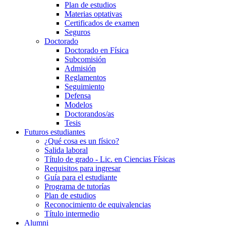
Plan de estudios
Materias optativas
Certificados de examen
Seguros
Doctorado
Doctorado en Física
Subcomisión
Admisión
Reglamentos
Seguimiento
Defensa
Modelos
Doctorandos/as
Tesis
Futuros estudiantes
¿Qué cosa es un físico?
Salida laboral
Título de grado - Lic. en Ciencias Físicas
Requisitos para ingresar
Guía para el estudiante
Programa de tutorías
Plan de estudios
Reconocimiento de equivalencias
Título intermedio
Alumni