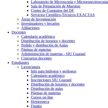
Laboratorio de Microscopia y Microespectroscopi
Sala de Preparación de Muestras
Centro de Computos del DF
Servicios Científico-Técnicos EXACTAS
Áreas de Investigación
Investigadores y becarios
Afiliaciones
Docentes
Calendario académico
Distribución de horarios y docentes
Pedido y distribución de Aulas
Páginas de materias
Administración de materias - SIU Guaraní
Concursos docentes
Estudiantes
Licenciatura
Info para biólogos y geólogos
Calendario académico
Inscripciones SIU Guaraní
Distribución de horarios y docentes
Distribución de aulas
Páginas de materias
Cursos on-line
Hemeroteca
Finales