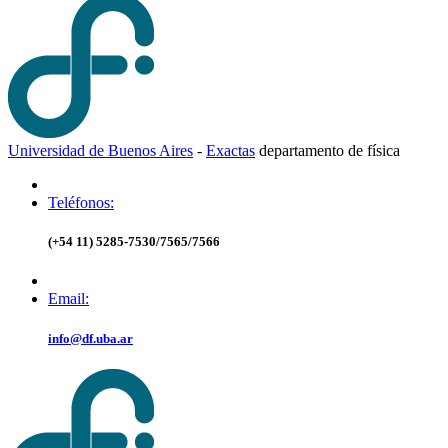
Universidad de Buenos Aires
-
Exactas
d
epartamento de
f
ísica
Teléfonos:
(+54 11) 5285-7530/7565/7566
Email:
info@df.uba.ar