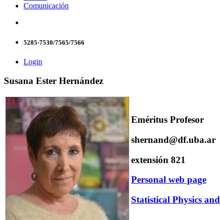
Comunicación
5285-7530/7565/7566
Login
Susana Ester Hernández
Eméritus Profesor
shernand@df.uba.ar
extensión 821
Personal web page
Statistical Physics a