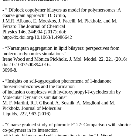
- “ Diblock copolymer bilayers as model for polymersomes: A
coarse grain approach” D. Grillo,
J.M.R. Albano, E. Mocskos, J. Facelli, M. Pickholz, and M.
Ferraro.The Journal of Chemical
Physics 146, 244904 (2017); doi:
http://dx.doi.org/10.1063/1.4986642
- “Naratriptan aggregation in lipid bilayers: perspectives from
molecular dynamics simulations”
Irene Wood and Mónica Pickholz, J. Mol. Model. 22, 221 (2016)
doi:10.1007/s00894-016-
3096-8.
- “Insights on self-aggregation phenomena of 1-indanone
thiosemicarbazones and the formation
of inclusion complexes with hydroxypropyl-?-cyclodextrin by
Molecular Dynamics simulations”
M. F. Martini, R.J. Glisoni, A. Sosnik, A. Moglioni and M.
Pickholz. Journal of Molecular
Liquids, 222, 963 (2016).
- “Coarse grained study of pluronic F127: Comparison with shorter
co-polymers in its interaction
with lipid bilayers and self-aggregation in water” I. Wood,