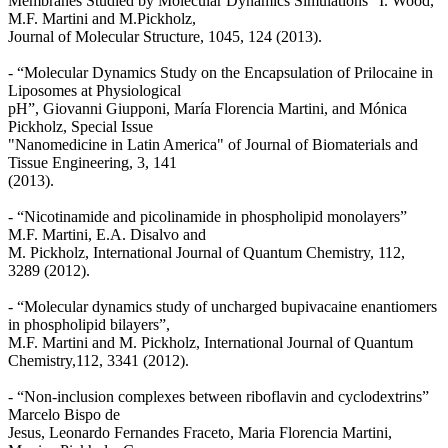
Membranes Studied by Molecular Dynamics Simulations” I. Wood,
M.F. Martini and M.Pickholz,
Journal of Molecular Structure, 1045, 124 (2013).
- “Molecular Dynamics Study on the Encapsulation of Prilocaine in
Liposomes at Physiological
pH”, Giovanni Giupponi, María Florencia Martini, and Mónica
Pickholz, Special Issue
"Nanomedicine in Latin America" of Journal of Biomaterials and
Tissue Engineering, 3, 141
(2013).
- “Nicotinamide and picolinamide in phospholipid monolayers”
M.F. Martini, E.A. Disalvo and
M. Pickholz, International Journal of Quantum Chemistry, 112,
3289 (2012).
- “Molecular dynamics study of uncharged bupivacaine enantiomers
in phospholipid bilayers”,
M.F. Martini and M. Pickholz, International Journal of Quantum
Chemistry,112, 3341 (2012).
- “Non-inclusion complexes between riboflavin and cyclodextrins”
Marcelo Bispo de
Jesus, Leonardo Fernandes Fraceto, Maria Florencia Martini,