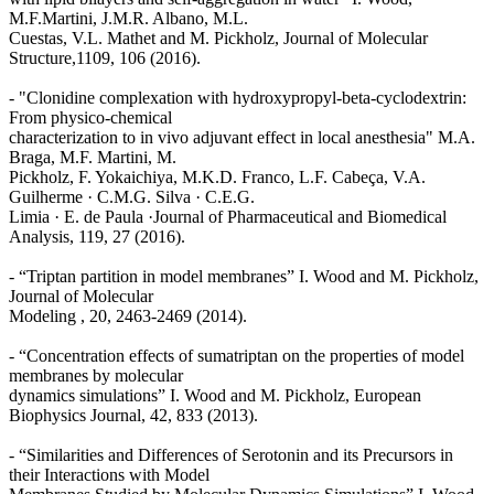
M.F.Martini, J.M.R. Albano, M.L.
Cuestas, V.L. Mathet and M. Pickholz, Journal of Molecular
Structure,1109, 106 (2016).
- "Clonidine complexation with hydroxypropyl-beta-cyclodextrin:
From physico-chemical
characterization to in vivo adjuvant effect in local anesthesia" M.A.
Braga, M.F. Martini, M.
Pickholz, F. Yokaichiya, M.K.D. Franco, L.F. Cabeça, V.A.
Guilherme · C.M.G. Silva · C.E.G.
Limia · E. de Paula ·Journal of Pharmaceutical and Biomedical
Analysis, 119, 27 (2016).
- “Triptan partition in model membranes” I. Wood and M. Pickholz,
Journal of Molecular
Modeling , 20, 2463-2469 (2014).
- “Concentration effects of sumatriptan on the properties of model
membranes by molecular
dynamics simulations” I. Wood and M. Pickholz, European
Biophysics Journal, 42, 833 (2013).
- “Similarities and Differences of Serotonin and its Precursors in
their Interactions with Model