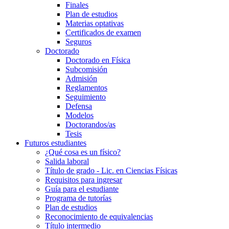
Finales
Plan de estudios
Materias optativas
Certificados de examen
Seguros
Doctorado
Doctorado en Física
Subcomisión
Admisión
Reglamentos
Seguimiento
Defensa
Modelos
Doctorandos/as
Tesis
Futuros estudiantes
¿Qué cosa es un físico?
Salida laboral
Título de grado - Lic. en Ciencias Físicas
Requisitos para ingresar
Guía para el estudiante
Programa de tutorías
Plan de estudios
Reconocimiento de equivalencias
Título intermedio