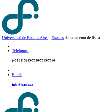
Universidad de Buenos Aires
-
Exactas
d
epartamento de
f
ísica
Teléfonos:
(+54 11) 5285-7530/7565/7566
Email:
info@df.uba.ar