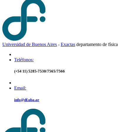
Universidad de Buenos Aires
-
Exactas
d
epartamento de
f
ísica
Teléfonos:
(+54 11) 5285-7530/7565/7566
Email:
info@df.uba.ar