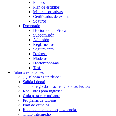
Finales
Plan de estudios
Materias optativas
Certificados de examen
Seguros
Doctorado
Doctorado en Física
Subcomisión
Admisión
Reglamentos
Seguimiento
Defensa
Modelos
Doctorandos/as
Tesis
Futuros estudiantes
¿Qué cosa es un físico?
Salida laboral
Título de grado - Lic. en Ciencias Físicas
Requisitos para ingresar
Guía para el estudiante
Programa de tutorías
Plan de estudios
Reconocimiento de equivalencias
Título intermedio