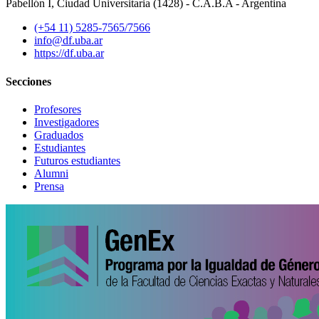
Pabellón I, Ciudad Universitaria (1428) - C.A.B.A - Argentina
(+54 11) 5285-7565/7566
info@df.uba.ar
https://df.uba.ar
Secciones
Profesores
Investigadores
Graduados
Estudiantes
Futuros estudiantes
Alumni
Prensa