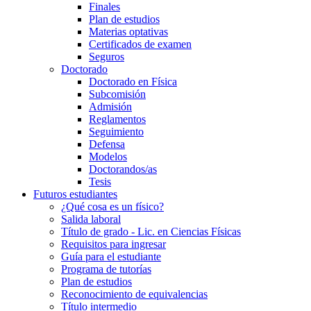
Finales
Plan de estudios
Materias optativas
Certificados de examen
Seguros
Doctorado
Doctorado en Física
Subcomisión
Admisión
Reglamentos
Seguimiento
Defensa
Modelos
Doctorandos/as
Tesis
Futuros estudiantes
¿Qué cosa es un físico?
Salida laboral
Título de grado - Lic. en Ciencias Físicas
Requisitos para ingresar
Guía para el estudiante
Programa de tutorías
Plan de estudios
Reconocimiento de equivalencias
Título intermedio