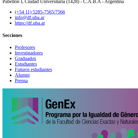
Pabellón I, Ciudad Universitaria (1428) - C.A.B.A - Argentina
(+54 11) 5285-7565/7566
info@df.uba.ar
https://df.uba.ar
Secciones
Profesores
Investigadores
Graduados
Estudiantes
Futuros estudiantes
Alumni
Prensa