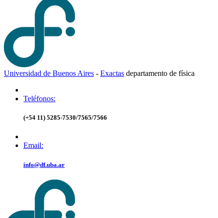
Universidad de Buenos Aires
-
Exactas
d
epartamento de
f
ísica
Teléfonos:
(+54 11) 5285-7530/7565/7566
Email:
info@df.uba.ar