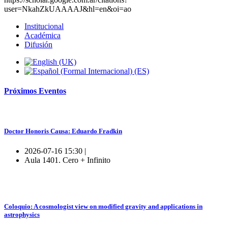
user=NkahZkUAAAAJ&hl=en&oi=ao
Institucional
Académica
Difusión
Próximos
Eventos
Doctor Honoris Causa: Eduardo Fradkin
2026-07-16 15:30 |
Aula 1401. Cero + Infinito
Coloquio: A cosmologist view on modified gravity and applications in
astrophysics