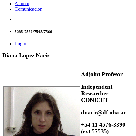
Alumni
Comunicación
5285-7530/7565/7566
Login
Diana Lopez Nacir
Adjoint Profesor
Independent
Researcher
CONICET
dnacir@df.uba.ar
+54 11 4576-3390
(ext 57535)