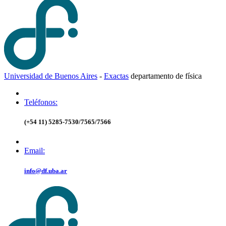
Universidad de Buenos Aires
-
Exactas
d
epartamento de
f
ísica
Teléfonos:
(+54 11) 5285-7530/7565/7566
Email:
info@df.uba.ar