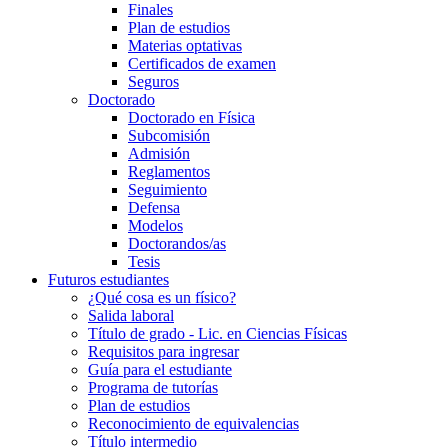
Finales
Plan de estudios
Materias optativas
Certificados de examen
Seguros
Doctorado
Doctorado en Física
Subcomisión
Admisión
Reglamentos
Seguimiento
Defensa
Modelos
Doctorandos/as
Tesis
Futuros estudiantes
¿Qué cosa es un físico?
Salida laboral
Título de grado - Lic. en Ciencias Físicas
Requisitos para ingresar
Guía para el estudiante
Programa de tutorías
Plan de estudios
Reconocimiento de equivalencias
Título intermedio