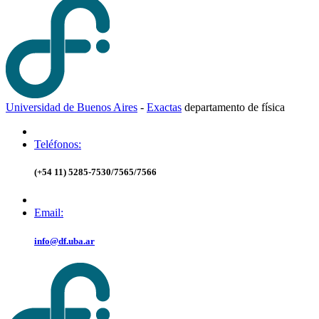
Universidad de Buenos Aires
-
Exactas
d
epartamento de
f
ísica
Teléfonos:
(+54 11) 5285-7530/7565/7566
Email:
info@df.uba.ar