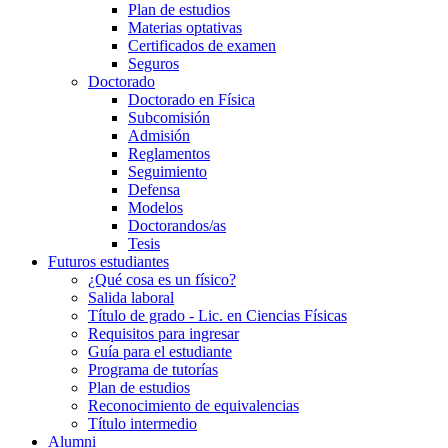
Plan de estudios
Materias optativas
Certificados de examen
Seguros
Doctorado
Doctorado en Física
Subcomisión
Admisión
Reglamentos
Seguimiento
Defensa
Modelos
Doctorandos/as
Tesis
Futuros estudiantes
¿Qué cosa es un físico?
Salida laboral
Título de grado - Lic. en Ciencias Físicas
Requisitos para ingresar
Guía para el estudiante
Programa de tutorías
Plan de estudios
Reconocimiento de equivalencias
Título intermedio
Alumni