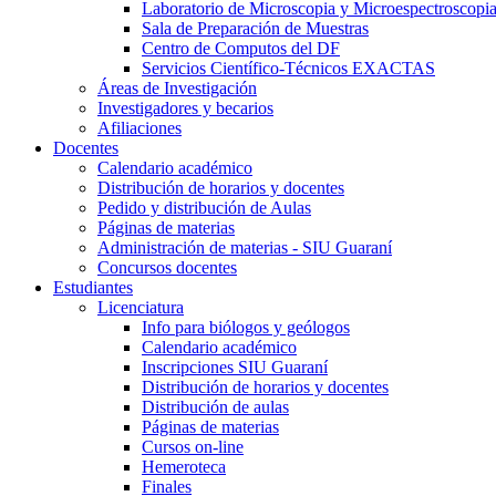
Laboratorio de Microscopia y Microespectroscopi
Sala de Preparación de Muestras
Centro de Computos del DF
Servicios Científico-Técnicos EXACTAS
Áreas de Investigación
Investigadores y becarios
Afiliaciones
Docentes
Calendario académico
Distribución de horarios y docentes
Pedido y distribución de Aulas
Páginas de materias
Administración de materias - SIU Guaraní
Concursos docentes
Estudiantes
Licenciatura
Info para biólogos y geólogos
Calendario académico
Inscripciones SIU Guaraní
Distribución de horarios y docentes
Distribución de aulas
Páginas de materias
Cursos on-line
Hemeroteca
Finales