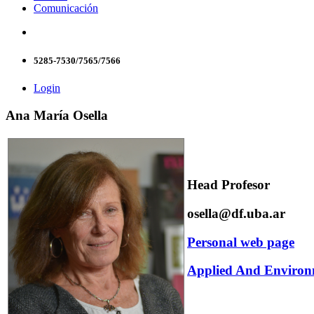
Comunicación
5285-7530/7565/7566
Login
Ana María Osella
Head Profesor
osella@df.uba.ar
Personal web page
Applied And Environ