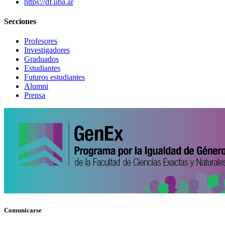
https://df.uba.ar
Secciones
Profesores
Investigadores
Graduados
Estudiantes
Futuros estudiantes
Alumni
Prensa
Comunicarse