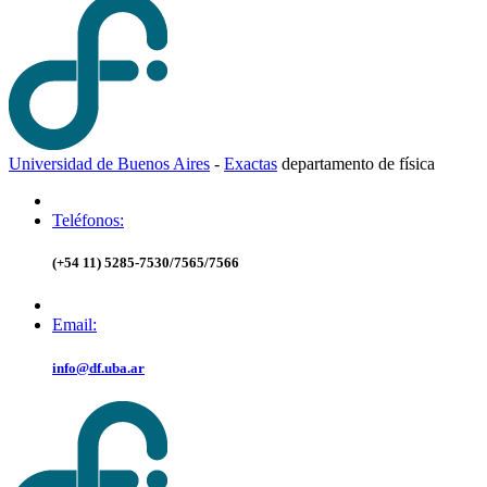
Universidad de Buenos Aires
-
Exactas
d
epartamento de
f
ísica
Teléfonos:
(+54 11) 5285-7530/7565/7566
Email:
info@df.uba.ar