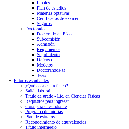
Finales
Plan de estudios
Materias optativas
Certificados de examen
Seguros
Doctorado
Doctorado en Física
Subcomisión
Admisión
Reglamentos
Seguimiento
Defensa
Modelos
Doctorandos/as
Tesis
Futuros estudiantes
¿Qué cosa es un físico?
Salida laboral
Título de grado - Lic. en Ciencias Físicas
Requisitos para ingresar
Guía para el estudiante
Programa de tutorías
Plan de estudios
Reconocimiento de equivalencias
Título intermedio