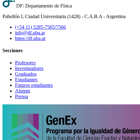
DF: Departamento de Física
Pabellón I, Ciudad Universitaria (1428) - C.A.B.A - Argentina
(+54 11) 5285-7565/7566
info@df.uba.ar
https://df.uba.ar
Secciones
Profesores
Investigadores
Graduados
Estudiantes
Futuros estudiantes
Alumni
Prensa