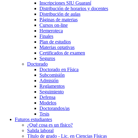
Inscripciones SIU Guaraní
Distribución de horarios y docentes
Distribución de aulas
Páginas de materias
Cursos on-line
Hemeroteca
Finales
Plan de estudios
Materias optativas
Certificados de examen
Seguros
Doctorado
Doctorado en Física
Subcomisión
Admisión
Reglamentos
Seguimiento
Defensa
Modelos
Doctorandos/as
Tesis
Futuros estudiantes
¿Qué cosa es un físico?
Salida laboral
Título de grado - Lic. en Ciencias Físicas