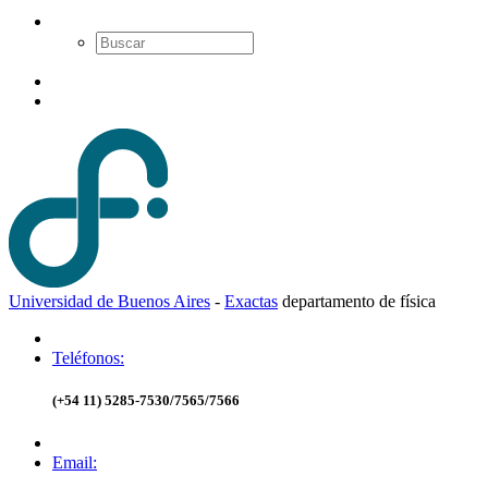
Universidad de Buenos Aires
-
Exactas
d
epartamento de
f
ísica
Teléfonos:
(+54 11) 5285-7530/7565/7566
Email: