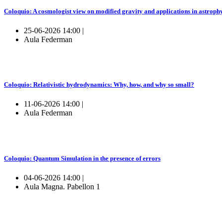
Coloquio: A cosmologist view on modified gravity and applications in astroph
25-06-2026 14:00 |
Aula Federman
Coloquio: Relativistic hydrodynamics: Why, how, and why so small?
11-06-2026 14:00 |
Aula Federman
Coloquio: Quantum Simulation in the presence of errors
04-06-2026 14:00 |
Aula Magna. Pabellon 1