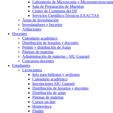
Laboratorio de Microscopia y Microespectroscopi
Sala de Preparación de Muestras
Centro de Computos del DF
Servicios Científico-Técnicos EXACTAS
Áreas de Investigación
Investigadores y becarios
Afiliaciones
Docentes
Calendario académico
Distribución de horarios y docentes
Pedido y distribución de Aulas
Páginas de materias
Administración de materias - SIU Guaraní
Concursos docentes
Estudiantes
Licenciatura
Info para biólogos y geólogos
Calendario académico
Inscripciones SIU Guaraní
Distribución de horarios y docentes
Distribución de aulas
Páginas de materias
Cursos on-line
Hemeroteca
Finales