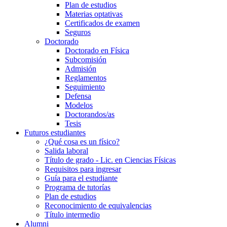
Plan de estudios
Materias optativas
Certificados de examen
Seguros
Doctorado
Doctorado en Física
Subcomisión
Admisión
Reglamentos
Seguimiento
Defensa
Modelos
Doctorandos/as
Tesis
Futuros estudiantes
¿Qué cosa es un físico?
Salida laboral
Título de grado - Lic. en Ciencias Físicas
Requisitos para ingresar
Guía para el estudiante
Programa de tutorías
Plan de estudios
Reconocimiento de equivalencias
Título intermedio
Alumni