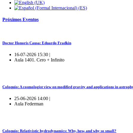
Próximos
Eventos
Doctor Honoris Causa: Eduardo Fradkin
16-07-2026 15:30 |
Aula 1401. Cero + Infinito
Coloquio: A cosmologist view on modified gravity and applications in astroph
25-06-2026 14:00 |
Aula Federman
Coloquio: Relativistic hydrodynamics: Why, how, and why so small?