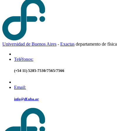
Universidad de Buenos Aires
-
Exactas
d
epartamento de
f
ísica
Teléfonos:
(+54 11) 5285-7530/7565/7566
Email:
info@df.uba.ar