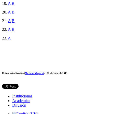
19.
A
B
20.
A
B
21.
A
B
22.
A
B
23.
A
Ultima actualización (
Mariano Mayochi
): 01 de Julio de 2013
Institucional
Académica
Difusión