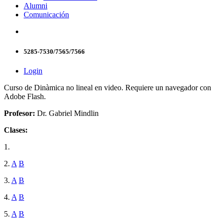
Alumni
Comunicación
5285-7530/7565/7566
Login
Curso de Dinàmica no lineal en video. Requiere un navegador con
Adobe Flash.
Profesor:
Dr. Gabriel Mindlin
Clases:
1.
2.
A
B
3.
A
B
4.
A
B
5.
A
B