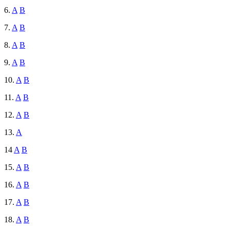
6.
A
B
7.
A
B
8.
A
B
9.
A
B
10.
A
B
11.
A
B
12.
A
B
13.
A
14
A
B
15.
A
B
16.
A
B
17.
A
B
18.
A
B