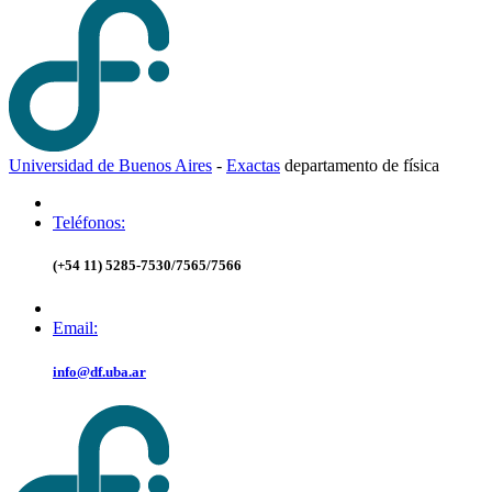
Universidad de Buenos Aires
-
Exactas
d
epartamento de
f
ísica
Teléfonos:
(+54 11) 5285-7530/7565/7566
Email:
info@df.uba.ar