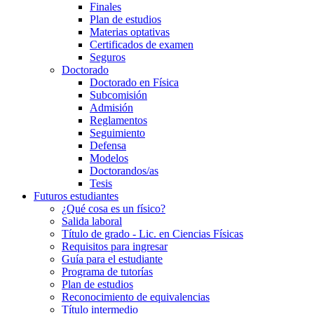
Finales
Plan de estudios
Materias optativas
Certificados de examen
Seguros
Doctorado
Doctorado en Física
Subcomisión
Admisión
Reglamentos
Seguimiento
Defensa
Modelos
Doctorandos/as
Tesis
Futuros estudiantes
¿Qué cosa es un físico?
Salida laboral
Título de grado - Lic. en Ciencias Físicas
Requisitos para ingresar
Guía para el estudiante
Programa de tutorías
Plan de estudios
Reconocimiento de equivalencias
Título intermedio