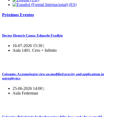
Próximos
Eventos
Doctor Honoris Causa: Eduardo Fradkin
16-07-2026 15:30 |
Aula 1401. Cero + Infinito
Coloquio: A cosmologist view on modified gravity and applications in
astrophysics
25-06-2026 14:00 |
Aula Federman
Coloquio: Relativistic hydrodynamics: Why, how, and why so small?