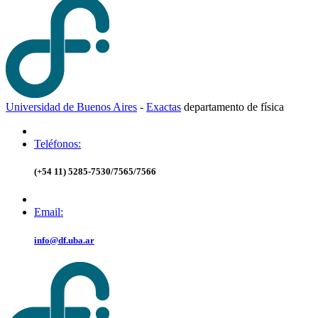
Universidad de Buenos Aires
-
Exactas
d
epartamento de
f
ísica
Teléfonos:
(+54 11) 5285-7530/7565/7566
Email:
info@df.uba.ar