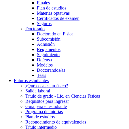
Finales
Plan de estudios
Materias optativas
Certificados de examen
Seguros
Doctorado
Doctorado en Física
Subcomisión
Admisión
Reglamentos
Seguimiento
Defensa
Modelos
Doctorandos/as
Tesis
Futuros estudiantes
¿Qué cosa es un físico?
Salida laboral
Título de grado - Lic. en Ciencias Físicas
Requisitos para ingresar
Guía para el estudiante
Programa de tutorías
Plan de estudios
Reconocimiento de equivalencias
Título intermedio