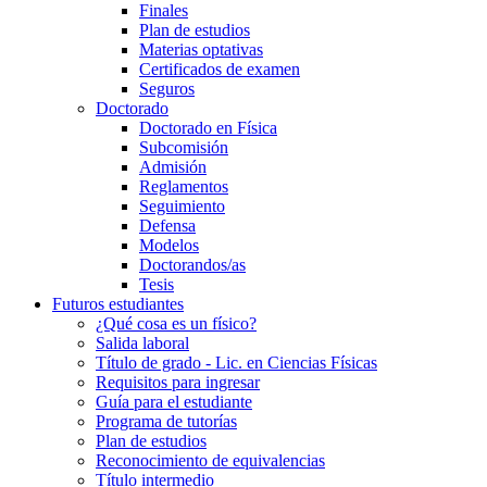
Finales
Plan de estudios
Materias optativas
Certificados de examen
Seguros
Doctorado
Doctorado en Física
Subcomisión
Admisión
Reglamentos
Seguimiento
Defensa
Modelos
Doctorandos/as
Tesis
Futuros estudiantes
¿Qué cosa es un físico?
Salida laboral
Título de grado - Lic. en Ciencias Físicas
Requisitos para ingresar
Guía para el estudiante
Programa de tutorías
Plan de estudios
Reconocimiento de equivalencias
Título intermedio