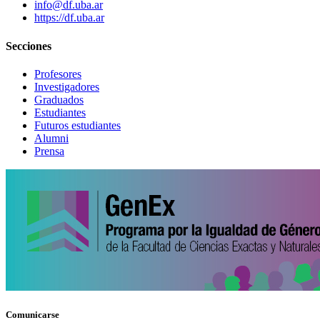
info@df.uba.ar
https://df.uba.ar
Secciones
Profesores
Investigadores
Graduados
Estudiantes
Futuros estudiantes
Alumni
Prensa
Comunicarse