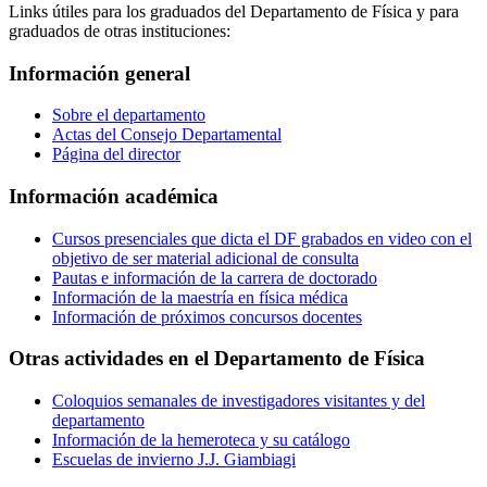
Links útiles para los graduados del Departamento de Física y para
graduados de otras instituciones:
Información general
Sobre el departamento
Actas del Consejo Departamental
Página del director
Información académica
Cursos presenciales que dicta el DF grabados en video con el
objetivo de ser material adicional de consulta
Pautas e información de la carrera de doctorado
Información de la maestría en física médica
Información de próximos concursos docentes
Otras actividades en el Departamento de Física
Coloquios semanales de investigadores visitantes y del
departamento
Información de la hemeroteca y su catálogo
Escuelas de invierno J.J. Giambiagi