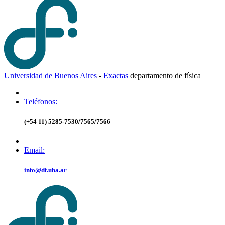
Universidad de Buenos Aires
-
Exactas
d
epartamento de
f
ísica
Teléfonos:
(+54 11) 5285-7530/7565/7566
Email:
info@df.uba.ar