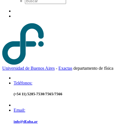
Universidad de Buenos Aires
-
Exactas
d
epartamento de
f
ísica
Teléfonos:
(+54 11) 5285-7530/7565/7566
Email:
info@df.uba.ar