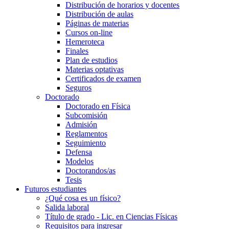
Distribución de horarios y docentes
Distribución de aulas
Páginas de materias
Cursos on-line
Hemeroteca
Finales
Plan de estudios
Materias optativas
Certificados de examen
Seguros
Doctorado
Doctorado en Física
Subcomisión
Admisión
Reglamentos
Seguimiento
Defensa
Modelos
Doctorandos/as
Tesis
Futuros estudiantes
¿Qué cosa es un físico?
Salida laboral
Título de grado - Lic. en Ciencias Físicas
Requisitos para ingresar