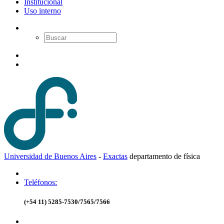
Institucional
Uso interno
Universidad de Buenos Aires
-
Exactas
d
epartamento de
f
ísica
Teléfonos:
(+54 11) 5285-7530/7565/7566