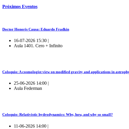
Próximos
Eventos
Doctor Honoris Causa: Eduardo Fradkin
16-07-2026 15:30 |
Aula 1401. Cero + Infinito
Coloquio: A cosmologist view on modified gravity and applications in astroph
25-06-2026 14:00 |
Aula Federman
Coloquio: Relativistic hydrodynamics: Why, how, and why so small?
11-06-2026 14:00 |