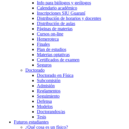
Info para biólogos y geólogos
Calendario académico
Inscripciones SIU Guaraní
Distribución de horarios y docentes
Distribución de aulas
Páginas de materias
Cursos on-line
Hemeroteca
Finales
Plan de estudios
Materias optativas
Certificados de examen
Seguros
Doctorado
Doctorado en Física
Subcomisión
Admisión
Reglamentos
Seguimiento
Defensa
Modelos
Doctorandos/as
Tesis
Futuros estudiantes
¿Qué cosa es un físico?