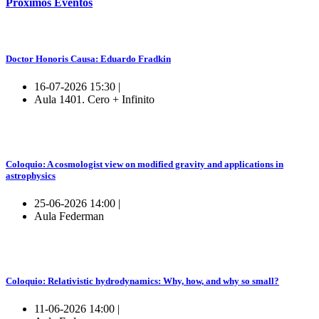
Próximos
Eventos
Doctor Honoris Causa: Eduardo Fradkin
16-07-2026 15:30 |
Aula 1401. Cero + Infinito
Coloquio: A cosmologist view on modified gravity and applications in
astrophysics
25-06-2026 14:00 |
Aula Federman
Coloquio: Relativistic hydrodynamics: Why, how, and why so small?
11-06-2026 14:00 |