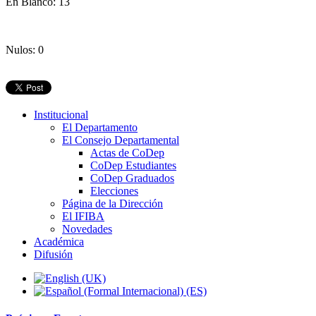
En Blanco: 13
Nulos: 0
Institucional
El Departamento
El Consejo Departamental
Actas de CoDep
CoDep Estudiantes
CoDep Graduados
Elecciones
Página de la Dirección
El IFIBA
Novedades
Académica
Difusión