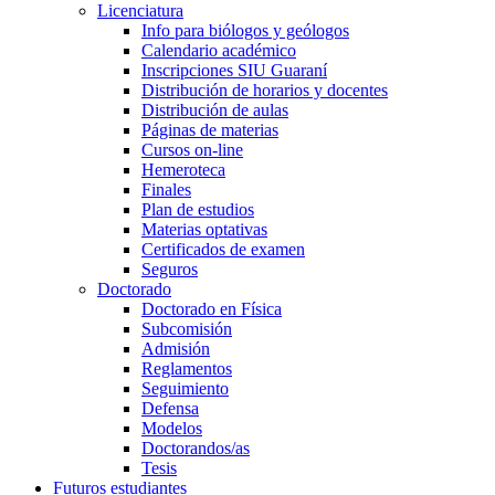
Licenciatura
Info para biólogos y geólogos
Calendario académico
Inscripciones SIU Guaraní
Distribución de horarios y docentes
Distribución de aulas
Páginas de materias
Cursos on-line
Hemeroteca
Finales
Plan de estudios
Materias optativas
Certificados de examen
Seguros
Doctorado
Doctorado en Física
Subcomisión
Admisión
Reglamentos
Seguimiento
Defensa
Modelos
Doctorandos/as
Tesis
Futuros estudiantes