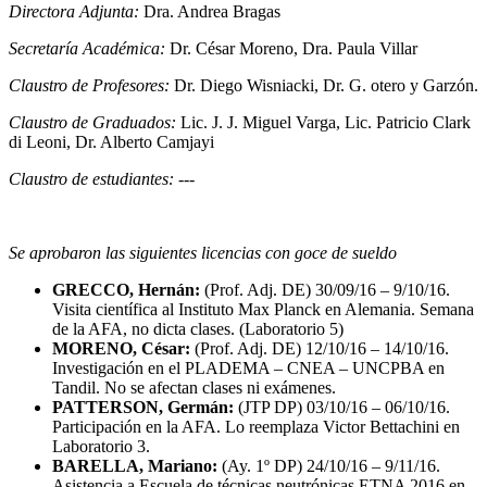
Directora Adjunta:
Dra. Andrea Bragas
Secretaría Académica:
Dr. César Moreno, Dra. Paula Villar
Claustro de Profesores:
Dr. Diego Wisniacki, Dr. G. otero y Garzón.
Claustro de Graduados:
Lic. J. J. Miguel Varga, Lic. Patricio Clark
di Leoni, Dr. Alberto Camjayi
Claustro de estudiantes:
---
Se aprobaron las siguientes licencias con goce de sueldo
GRECCO, Hernán:
(Prof. Adj. DE) 30/09/16 – 9/10/16.
Visita científica al Instituto Max Planck en Alemania. Semana
de la AFA, no dicta clases. (Laboratorio 5)
MORENO, César:
(Prof. Adj. DE) 12/10/16 – 14/10/16.
Investigación en el PLADEMA – CNEA – UNCPBA en
Tandil. No se afectan clases ni exámenes.
PATTERSON, Germán:
(JTP DP) 03/10/16 – 06/10/16.
Participación en la AFA. Lo reemplaza Victor Bettachini en
Laboratorio 3.
BARELLA, Mariano:
(Ay. 1º DP) 24/10/16 – 9/11/16.
Asistencia a Escuela de técnicas neutrónicas ETNA 2016 en