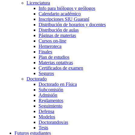
Licenciatura
Info para biólogos y geólogos
Calendario académico
Inscripciones SIU Guaraní
Distribución de horarios y docentes
Distribución de aulas
Páginas de materias
Cursos on-line
Hemeroteca
Finales
Plan de estudios
Materias optativas
Certificados de examen
Seguros
Doctorado
Doctorado en Física
Subcomisión
Admisión
Reglamentos
Seguimiento
Defensa
Modelos
Doctorandos/as
Tesis
Futuros estudiantes