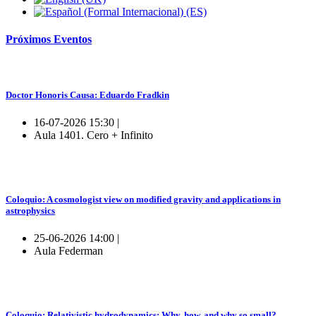
Próximos
Eventos
Doctor Honoris Causa: Eduardo Fradkin
16-07-2026 15:30 |
Aula 1401. Cero + Infinito
Coloquio: A cosmologist view on modified gravity and applications in
astrophysics
25-06-2026 14:00 |
Aula Federman
Coloquio: Relativistic hydrodynamics: Why, how, and why so small?