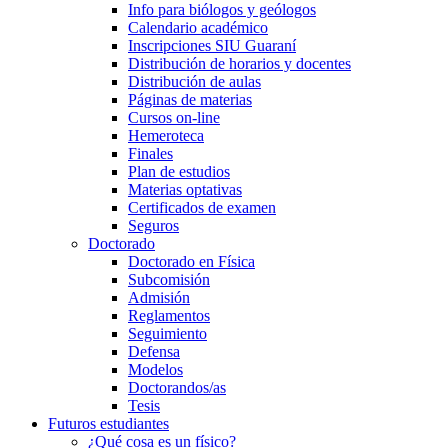
Info para biólogos y geólogos
Calendario académico
Inscripciones SIU Guaraní
Distribución de horarios y docentes
Distribución de aulas
Páginas de materias
Cursos on-line
Hemeroteca
Finales
Plan de estudios
Materias optativas
Certificados de examen
Seguros
Doctorado
Doctorado en Física
Subcomisión
Admisión
Reglamentos
Seguimiento
Defensa
Modelos
Doctorandos/as
Tesis
Futuros estudiantes
¿Qué cosa es un físico?