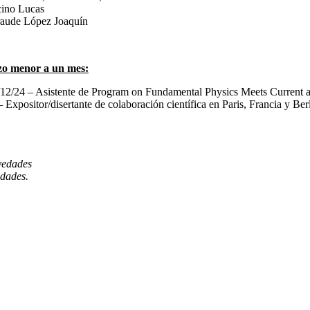
cino Lucas
Braude López Joaquín
azo menor a un mes:
2/24 – Asistente de Program on Fundamental Physics Meets Current and
xpositor/disertante de colaboración científica en Paris, Francia y Ber
vedades
edades.