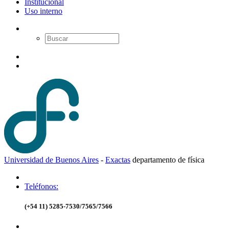
Institucional
Uso interno
Universidad de Buenos Aires
-
Exactas
d
epartamento de
f
ísica
Teléfonos:
(+54 11) 5285-7530/7565/7566