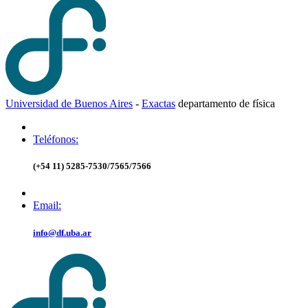
Universidad de Buenos Aires
-
Exactas
d
epartamento de
f
ísica
Teléfonos:
(+54 11) 5285-7530/7565/7566
Email:
info@df.uba.ar