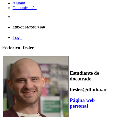
Alumni
Comunicación
5285-7530/7565/7566
Login
Federico Tesler
Estudiante de
doctorado
ftesler@df.uba.ar
Página web
personal