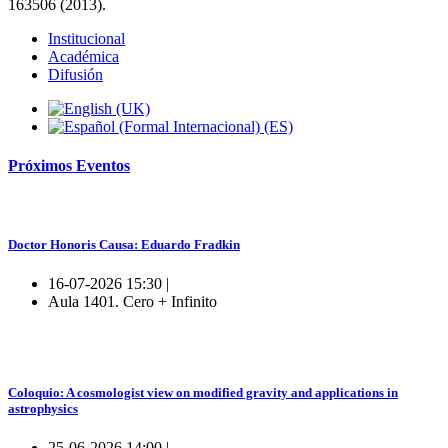
163506 (2013).
Institucional
Académica
Difusión
Próximos
Eventos
Doctor Honoris Causa: Eduardo Fradkin
16-07-2026 15:30 |
Aula 1401. Cero + Infinito
Coloquio: A cosmologist view on modified gravity and applications in
astrophysics
25-06-2026 14:00 |