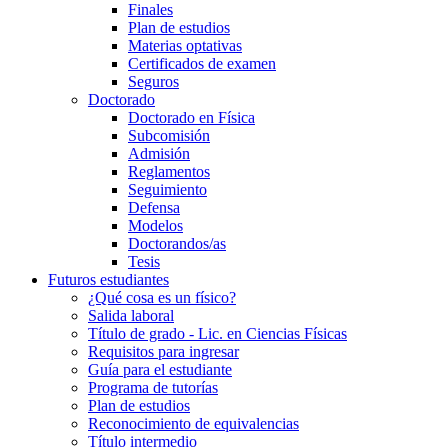
Finales
Plan de estudios
Materias optativas
Certificados de examen
Seguros
Doctorado
Doctorado en Física
Subcomisión
Admisión
Reglamentos
Seguimiento
Defensa
Modelos
Doctorandos/as
Tesis
Futuros estudiantes
¿Qué cosa es un físico?
Salida laboral
Título de grado - Lic. en Ciencias Físicas
Requisitos para ingresar
Guía para el estudiante
Programa de tutorías
Plan de estudios
Reconocimiento de equivalencias
Título intermedio