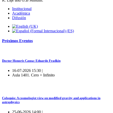
R. Laje and G.B Mindlin.
Institucional
Académica
Difusión
Próximos
Eventos
Doctor Honoris Causa: Eduardo Fradkin
16-07-2026 15:30 |
Aula 1401. Cero + Infinito
Coloquio: A cosmologist view on modified gravity and applications in
astrophysics
25-06-2026 14:00 |