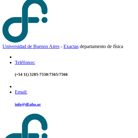
Universidad de Buenos Aires
-
Exactas
d
epartamento de
f
ísica
Teléfonos:
(+54 11) 5285-7530/7565/7566
Email:
info@df.uba.ar