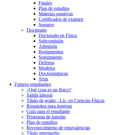
Finales
Plan de estudios
Materias optativas
Certificados de examen
Seguros
Doctorado
Doctorado en Física
Subcomisión
Admisión
Reglamentos
Seguimiento
Defensa
Modelos
Doctorandos/as
Tesis
Futuros estudiantes
¿Qué cosa es un físico?
Salida laboral
Título de grado - Lic. en Ciencias Físicas
Requisitos para ingresar
Guía para el estudiante
Programa de tutorías
Plan de estudios
Reconocimiento de equivalencias
Título intermedio