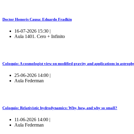
Doctor Honoris Causa: Eduardo Fradkin
16-07-2026 15:30 |
Aula 1401. Cero + Infinito
Coloquio: A cosmologist view on modified gravity and applications in astroph
25-06-2026 14:00 |
Aula Federman
Coloquio: Relativistic hydrodynamics: Why, how, and why so small?
11-06-2026 14:00 |
Aula Federman