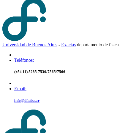
Universidad de Buenos Aires
-
Exactas
d
epartamento de
f
ísica
Teléfonos:
(+54 11) 5285-7530/7565/7566
Email:
info@df.uba.ar