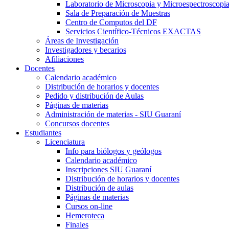
Laboratorio de Microscopia y Microespectroscopi
Sala de Preparación de Muestras
Centro de Computos del DF
Servicios Científico-Técnicos EXACTAS
Áreas de Investigación
Investigadores y becarios
Afiliaciones
Docentes
Calendario académico
Distribución de horarios y docentes
Pedido y distribución de Aulas
Páginas de materias
Administración de materias - SIU Guaraní
Concursos docentes
Estudiantes
Licenciatura
Info para biólogos y geólogos
Calendario académico
Inscripciones SIU Guaraní
Distribución de horarios y docentes
Distribución de aulas
Páginas de materias
Cursos on-line
Hemeroteca
Finales