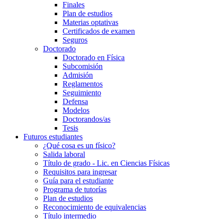
Finales
Plan de estudios
Materias optativas
Certificados de examen
Seguros
Doctorado
Doctorado en Física
Subcomisión
Admisión
Reglamentos
Seguimiento
Defensa
Modelos
Doctorandos/as
Tesis
Futuros estudiantes
¿Qué cosa es un físico?
Salida laboral
Título de grado - Lic. en Ciencias Físicas
Requisitos para ingresar
Guía para el estudiante
Programa de tutorías
Plan de estudios
Reconocimiento de equivalencias
Título intermedio