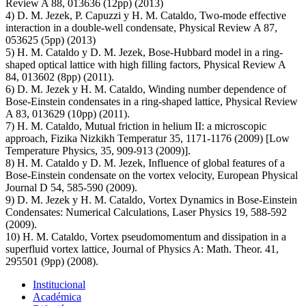
Review A 88, 013636 (12pp) (2013)
4) D. M. Jezek, P. Capuzzi y H. M. Cataldo, Two-mode effective
interaction in a double-well condensate, Physical Review A 87,
053625 (5pp) (2013)
5) H. M. Cataldo y D. M. Jezek, Bose-Hubbard model in a ring-
shaped optical lattice with high filling factors, Physical Review A
84, 013602 (8pp) (2011).
6) D. M. Jezek y H. M. Cataldo, Winding number dependence of
Bose-Einstein condensates in a ring-shaped lattice, Physical Review
A 83, 013629 (10pp) (2011).
7) H. M. Cataldo, Mutual friction in helium II: a microscopic
approach, Fizika Nizkikh Temperatur 35, 1171-1176 (2009) [Low
Temperature Physics, 35, 909-913 (2009)].
8) H. M. Cataldo y D. M. Jezek, Influence of global features of a
Bose-Einstein condensate on the vortex velocity, European Physical
Journal D 54, 585-590 (2009).
9) D. M. Jezek y H. M. Cataldo, Vortex Dynamics in Bose-Einstein
Condensates: Numerical Calculations, Laser Physics 19, 588-592
(2009).
10) H. M. Cataldo, Vortex pseudomomentum and dissipation in a
superfluid vortex lattice, Journal of Physics A: Math. Theor. 41,
295501 (9pp) (2008).
Institucional
Académica