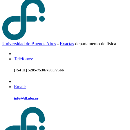
Universidad de Buenos Aires
-
Exactas
d
epartamento de
f
ísica
Teléfonos:
(+54 11) 5285-7530/7565/7566
Email:
info@df.uba.ar