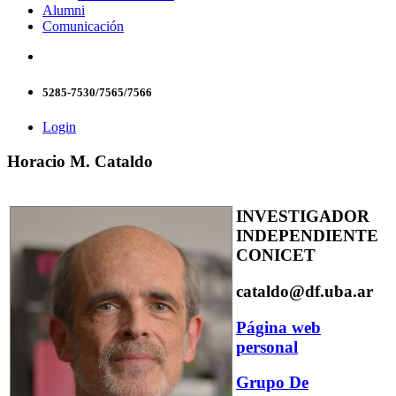
Alumni
Comunicación
5285-7530/7565/7566
Login
Horacio M. Cataldo
INVESTIGADOR
INDEPENDIENTE
CONICET
cataldo@df.uba.ar
Página web
personal
Grupo De