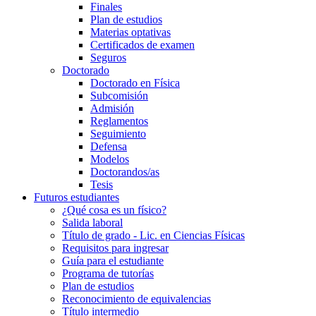
Finales
Plan de estudios
Materias optativas
Certificados de examen
Seguros
Doctorado
Doctorado en Física
Subcomisión
Admisión
Reglamentos
Seguimiento
Defensa
Modelos
Doctorandos/as
Tesis
Futuros estudiantes
¿Qué cosa es un físico?
Salida laboral
Título de grado - Lic. en Ciencias Físicas
Requisitos para ingresar
Guía para el estudiante
Programa de tutorías
Plan de estudios
Reconocimiento de equivalencias
Título intermedio