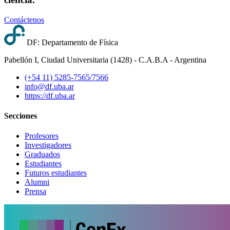
Contáctenos
DF: Departamento de Física
Pabellón I, Ciudad Universitaria (1428) - C.A.B.A - Argentina
(+54 11) 5285-7565/7566
info@df.uba.ar
https://df.uba.ar
Secciones
Profesores
Investigadores
Graduados
Estudiantes
Futuros estudiantes
Alumni
Prensa