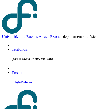
Universidad de Buenos Aires
-
Exactas
d
epartamento de
f
ísica
Teléfonos:
(+54 11) 5285-7530/7565/7566
Email:
info@df.uba.ar