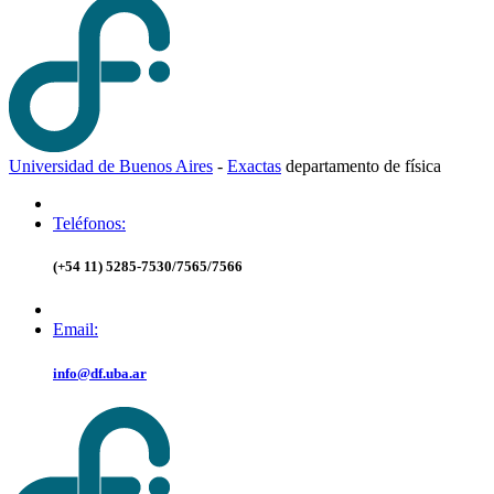
Universidad de Buenos Aires
-
Exactas
d
epartamento de
f
ísica
Teléfonos:
(+54 11) 5285-7530/7565/7566
Email:
info@df.uba.ar