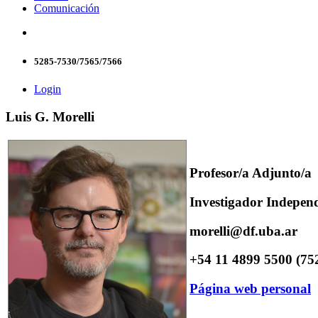
Comunicación
5285-7530/7565/7566
Login
Luis G. Morelli
Profesor/a Adjunto/a
Investigador Indepe
morelli@df.uba.ar
+54 11 4899 5500 (75
Página web personal