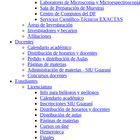
Laboratorio de Microscopia y Microespectroscopi
Sala de Preparación de Muestras
Centro de Computos del DF
Servicios Científico-Técnicos EXACTAS
Áreas de Investigación
Investigadores y becarios
Afiliaciones
Docentes
Calendario académico
Distribución de horarios y docentes
Pedido y distribución de Aulas
Páginas de materias
Administración de materias - SIU Guaraní
Concursos docentes
Estudiantes
Licenciatura
Info para biólogos y geólogos
Calendario académico
Inscripciones SIU Guaraní
Distribución de horarios y docentes
Distribución de aulas
Páginas de materias
Cursos on-line
Hemeroteca
Finales