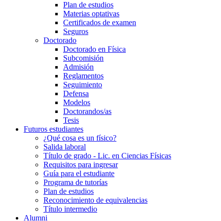
Plan de estudios
Materias optativas
Certificados de examen
Seguros
Doctorado
Doctorado en Física
Subcomisión
Admisión
Reglamentos
Seguimiento
Defensa
Modelos
Doctorandos/as
Tesis
Futuros estudiantes
¿Qué cosa es un físico?
Salida laboral
Título de grado - Lic. en Ciencias Físicas
Requisitos para ingresar
Guía para el estudiante
Programa de tutorías
Plan de estudios
Reconocimiento de equivalencias
Título intermedio
Alumni