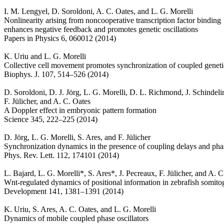
I. M. Lengyel, D. Soroldoni, A. C. Oates, and L. G. Morelli
Nonlinearity arising from noncooperative transcription factor binding
enhances negative feedback and promotes genetic oscillations
Papers in Physics 6, 060012 (2014)
K. Uriu and L. G. Morelli
Collective cell movement promotes synchronization of coupled genetic
Biophys. J. 107, 514–526 (2014)
D. Soroldoni, D. J. Jörg, L. G. Morelli, D. L. Richmond, J. Schindeli
F. Jülicher, and A. C. Oates
A Doppler effect in embryonic pattern formation
Science 345, 222–225 (2014)
D. Jörg, L. G. Morelli, S. Ares, and F. Jülicher
Synchronization dynamics in the presence of coupling delays and phas
Phys. Rev. Lett. 112, 174101 (2014)
L. Bajard, L. G. Morelli*, S. Ares*, J. Pecreaux, F. Jülicher, and A. C
Wnt-regulated dynamics of positional information in zebrafish somito
Development 141, 1381–1391 (2014)
K. Uriu, S. Ares, A. C. Oates, and L. G. Morelli
Dynamics of mobile coupled phase oscillators