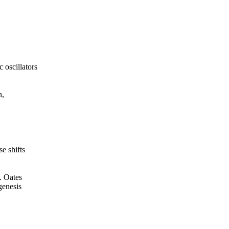
 oscillators
n,
e shifts
. Oates
genesis