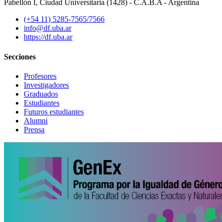
Pabellón I, Ciudad Universitaria (1428) - C.A.B.A - Argentina
(+54 11) 5285-7565/7566
info@df.uba.ar
https://df.uba.ar
Secciones
Profesores
Investigadores
Graduados
Estudiantes
Futuros estudiantes
Alumni
Prensa