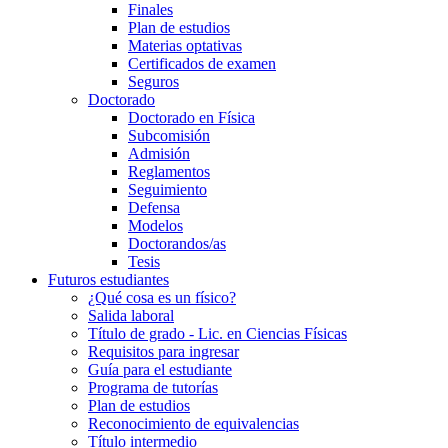
Finales
Plan de estudios
Materias optativas
Certificados de examen
Seguros
Doctorado
Doctorado en Física
Subcomisión
Admisión
Reglamentos
Seguimiento
Defensa
Modelos
Doctorandos/as
Tesis
Futuros estudiantes
¿Qué cosa es un físico?
Salida laboral
Título de grado - Lic. en Ciencias Físicas
Requisitos para ingresar
Guía para el estudiante
Programa de tutorías
Plan de estudios
Reconocimiento de equivalencias
Título intermedio