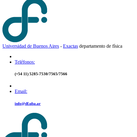
Universidad de Buenos Aires
-
Exactas
d
epartamento de
f
ísica
Teléfonos:
(+54 11) 5285-7530/7565/7566
Email:
info@df.uba.ar