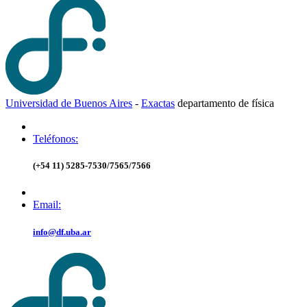
Universidad de Buenos Aires
-
Exactas
d
epartamento de
f
ísica
Teléfonos:
(+54 11) 5285-7530/7565/7566
Email:
info@df.uba.ar