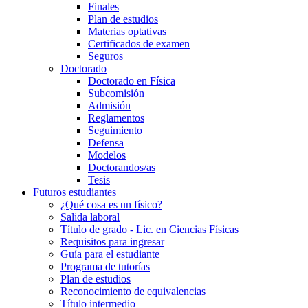
Finales
Plan de estudios
Materias optativas
Certificados de examen
Seguros
Doctorado
Doctorado en Física
Subcomisión
Admisión
Reglamentos
Seguimiento
Defensa
Modelos
Doctorandos/as
Tesis
Futuros estudiantes
¿Qué cosa es un físico?
Salida laboral
Título de grado - Lic. en Ciencias Físicas
Requisitos para ingresar
Guía para el estudiante
Programa de tutorías
Plan de estudios
Reconocimiento de equivalencias
Título intermedio