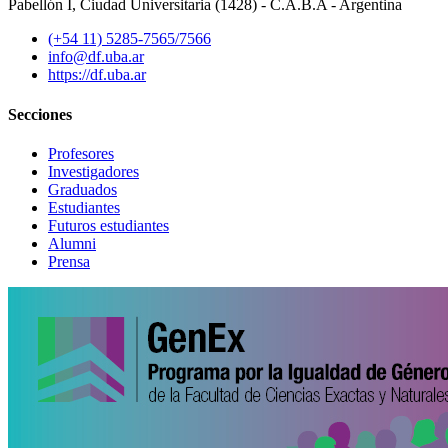
Pabellón I, Ciudad Universitaria (1428) - C.A.B.A - Argentina
(+54 11) 5285-7565/7566
info@df.uba.ar
https://df.uba.ar
Secciones
Profesores
Investigadores
Graduados
Estudiantes
Futuros estudiantes
Alumni
Prensa