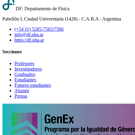
DF: Departamento de Física
Pabellón I, Ciudad Universitaria (1428) - C.A.B.A - Argentina
(+54 11) 5285-7565/7566
info@df.uba.ar
https://df.uba.ar
Secciones
Profesores
Investigadores
Graduados
Estudiantes
Futuros estudiantes
Alumni
Prensa