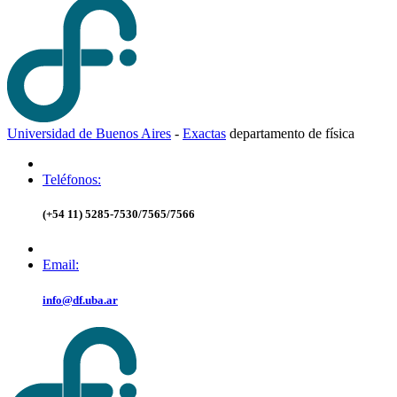
Universidad de Buenos Aires
-
Exactas
d
epartamento de
f
ísica
Teléfonos:
(+54 11) 5285-7530/7565/7566
Email:
info@df.uba.ar