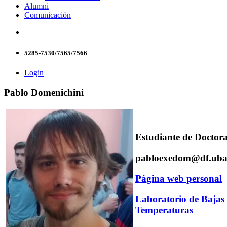
Alumni
Comunicación
5285-7530/7565/7566
Login
Pablo Domenichini
Estudiante de Doctor
pabloexedom@df.uba
Página web personal
Laboratorio de Bajas
Temperaturas