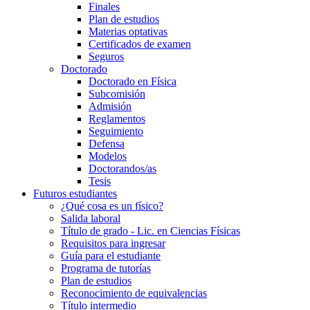
Finales
Plan de estudios
Materias optativas
Certificados de examen
Seguros
Doctorado
Doctorado en Física
Subcomisión
Admisión
Reglamentos
Seguimiento
Defensa
Modelos
Doctorandos/as
Tesis
Futuros estudiantes
¿Qué cosa es un físico?
Salida laboral
Título de grado - Lic. en Ciencias Físicas
Requisitos para ingresar
Guía para el estudiante
Programa de tutorías
Plan de estudios
Reconocimiento de equivalencias
Título intermedio