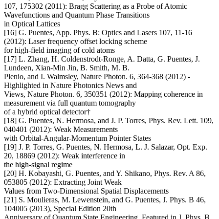
107, 175302 (2011): Bragg Scattering as a Probe of Atomic
Wavefunctions and Quantum Phase Transitions
in Optical Lattices
[16] G. Puentes, App. Phys. B: Optics and Lasers 107, 11-16
(2012): Laser frequency offset locking scheme
for high-field imaging of cold atoms
[17] L. Zhang, H. Coldenstrodt-Ronge, A. Datta, G. Puentes, J.
Lundeen, Xian-Min Jin, B. Smith, M. B.
Plenio, and I. Walmsley, Nature Photon. 6, 364-368 (2012) -
Highlighted in Nature Photonics News and
Views, Nature Photon. 6, 350351 (2012): Mapping coherence in
measurement via full quantum tomography
of a hybrid optical detector†
[18] G. Puentes, N. Hermosa, and J. P. Torres, Phys. Rev. Lett. 109,
040401 (2012): Weak Measurements
with Orbital-Angular-Momentum Pointer States
[19] J. P. Torres, G. Puentes, N. Hermosa, L. J. Salazar, Opt. Exp.
20, 18869 (2012): Weak interference in
the high-signal regime
[20] H. Kobayashi, G. Puentes, and Y. Shikano, Phys. Rev. A 86,
053805 (2012): Extracting Joint Weak
Values from Two-Dimensional Spatial Displacements
[21] S. Moulieras, M. Lewenstein, and G. Puentes, J. Phys. B 46,
104005 (2013), Special Edition 20th
Anniversary of Quantum State Engineering. Featured in J. Phys. B