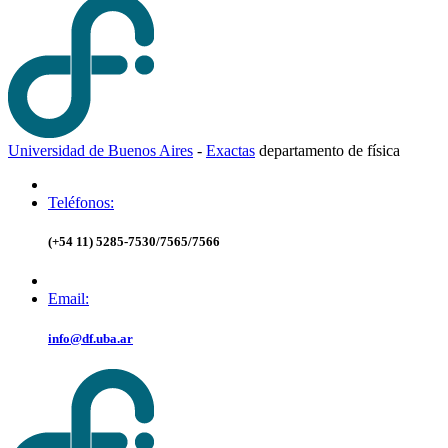
Universidad de Buenos Aires
-
Exactas
d
epartamento de
f
ísica
Teléfonos:
(+54 11) 5285-7530/7565/7566
Email:
info@df.uba.ar