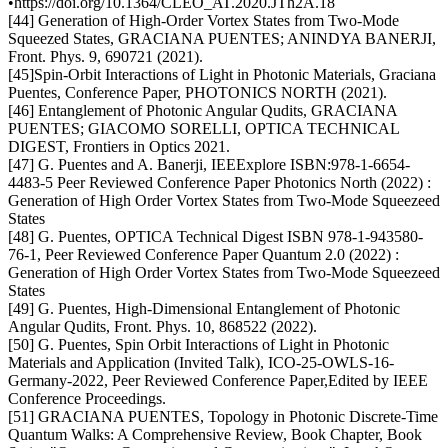
•https://doi.org/10.1364/CLEO_AT.2020.JTh2A.18
[44] Generation of High-Order Vortex States from Two-Mode
Squeezed States, GRACIANA PUENTES; ANINDYA BANERJI,
Front. Phys. 9, 690721 (2021).
[45]Spin-Orbit Interactions of Light in Photonic Materials, Graciana
Puentes, Conference Paper, PHOTONICS NORTH (2021).
[46] Entanglement of Photonic Angular Qudits, GRACIANA
PUENTES; GIACOMO SORELLI, OPTICA TECHNICAL
DIGEST, Frontiers in Optics 2021.
[47] G. Puentes and A. Banerji, IEEExplore ISBN:978-1-6654-
4483-5 Peer Reviewed Conference Paper Photonics North (2022) :
Generation of High Order Vortex States from Two-Mode Squeezeed
States
[48] G. Puentes, OPTICA Technical Digest ISBN 978-1-943580-
76-1, Peer Reviewed Conference Paper Quantum 2.0 (2022) :
Generation of High Order Vortex States from Two-Mode Squeezeed
States
[49] G. Puentes, High-Dimensional Entanglement of Photonic
Angular Qudits, Front. Phys. 10, 868522 (2022).
[50] G. Puentes, Spin Orbit Interactions of Light in Photonic
Materials and Application (Invited Talk), ICO-25-OWLS-16-
Germany-2022, Peer Reviewed Conference Paper,Edited by IEEE
Conference Proceedings.
[51] GRACIANA PUENTES, Topology in Photonic Discrete-Time
Quantum Walks: A Comprehensive Review, Book Chapter, Book