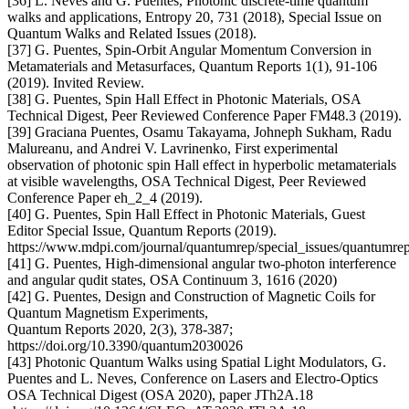
[36] L. Neves and G. Puentes, Photonic discrete-time quantum
walks and applications, Entropy 20, 731 (2018), Special Issue on
Quantum Walks and Related Issues (2018).
[37] G. Puentes, Spin-Orbit Angular Momentum Conversion in
Metamaterials and Metasurfaces, Quantum Reports 1(1), 91-106
(2019). Invited Review.
[38] G. Puentes, Spin Hall Effect in Photonic Materials, OSA
Technical Digest, Peer Reviewed Conference Paper FM48.3 (2019).
[39] Graciana Puentes, Osamu Takayama, Johneph Sukham, Radu
Malureanu, and Andrei V. Lavrinenko, First experimental
observation of photonic spin Hall effect in hyperbolic metamaterials
at visible wavelengths, OSA Technical Digest, Peer Reviewed
Conference Paper eh_2_4 (2019).
[40] G. Puentes, Spin Hall Effect in Photonic Materials, Guest
Editor Special Issue, Quantum Reports (2019).
https://www.mdpi.com/journal/quantumrep/special_issues/quantumrep
[41] G. Puentes, High-dimensional angular two-photon interference
and angular qudit states, OSA Continuum 3, 1616 (2020)
[42] G. Puentes, Design and Construction of Magnetic Coils for
Quantum Magnetism Experiments,
Quantum Reports 2020, 2(3), 378-387;
https://doi.org/10.3390/quantum2030026
[43] Photonic Quantum Walks using Spatial Light Modulators, G.
Puentes and L. Neves, Conference on Lasers and Electro-Optics
OSA Technical Digest (OSA 2020), paper JTh2A.18