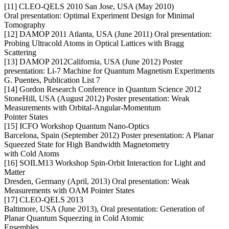
[11] CLEO-QELS 2010 San Jose, USA (May 2010)
Oral presentation: Optimal Experiment Design for Minimal
Tomography
[12] DAMOP 2011 Atlanta, USA (June 2011) Oral presentation:
Probing Ultracold Atoms in Optical Lattices with Bragg
Scattering
[13] DAMOP 2012California, USA (June 2012) Poster
presentation: Li-7 Machine for Quantum Magnetism Experiments
G. Puentes, Publication List 7
[14] Gordon Research Conference in Quantum Science 2012
StoneHill, USA (August 2012) Poster presentation: Weak
Measurements with Orbital-Angular-Momentum
Pointer States
[15] ICFO Workshop Quantum Nano-Optics
Barcelona, Spain (September 2012) Poster presentation: A Planar
Squeezed State for High Bandwidth Magnetometry
with Cold Atoms
[16] SOILM13 Workshop Spin-Orbit Interaction for Light and
Matter
Dresden, Germany (April, 2013) Oral presentation: Weak
Measurements with OAM Pointer States
[17] CLEO-QELS 2013
Baltimore, USA (June 2013), Oral presentation: Generation of
Planar Quantum Squeezing in Cold Atomic
Ensembles