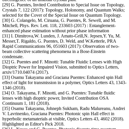
[29] G. Puentes, Invited Contribution to Special Issue on Topology,
Crystals 7, 122 (2017): Topology, Holonomy, and Quantum Walks;
selected for the Cover of the Special Issue on Quantum Topology.
[30] G. Colangelo, M. Ciruana, G. Puentes, R. Sewell, and M.
Mitchell, Phys. Rev. Lett. 118, 233603 (2017) : Entanglement-
enhanced phase estimation without prior phase information
[31] I. Dimitrova,W. Lunden, J. Amato-Grill,N. Jepsen,Y. Yu, M.
Messer,T. Rigaldo, G. Puentes, D. Weld, and W.Ketterle, PRA
Rapid Communications 96, 051603 (2017): Observation of two-
beam collective scattering phenomena in a Bose-Einstein
condensate.
[32] G. Puentes and F. Minotti: Tunable Fluidic Lenses with High
Dioptric Power for Impaired Vision, submitted to Optics Letters,
arxiv/1710.04074 (2017).
[33] Osamu Takayama and Graciana Puentes: Enhanced spin Hall
effect of light for transmission in a polymer, Optics Letters 43, 1343-
1346 (2018).
[34] O. Takayama, F. Minotti, and G. Puentes: Tunable fluidic
lenses with high dioptric power, Invited Contribution OSA
Continuum 1, 181 (2018).
[35] Osamu Takayama, Johneph Sukham, Radu Malureanu, Andrei
V. Lavrinenko, Graciana Puentes: Photonic spin Hall effect in
hyperbolic metamaterials at visible, Optics Letters 43, 4602 (2018).
Highlighted as Editor's Pick 2018.