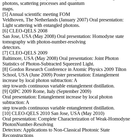
photons, scattering processes and quantum
maps.
[5] Annual scientific meeting FOM
Veldhoven, The Netherlands (January 2007) Oral presentation:
Light scattering with entangled photons.
[6] CLEO-QELS 2008
San Jose, USA (May 2008) Oral presentation: Homodyne state
tomography with photon-number-resolving
detectors.
[7] CLEO-QELS 2009
Baltimore, USA (May 2008) Oral presentation: Joint Photon
Statistics of Photon-Subtracted Squeezed Light.
[8] Gordon Research Conference in Atomic Physics 2009 Tilton
School, USA (June 2009) Poster presentation: Entanglement
increase by local photon subtraction: A
step towards continuous variable entanglement distillation.
[9] QIPC 2009 Rome, Italy (September 2009)
Oral presentation: Entanglement increase by local photon
subtraction: A
step towards continuous variable entanglement distillation.
[10] CLEO-QELS 2010 San Jose, USA (May 2010)
Oral presentation: Complete Characterization of Weak-Homodyne
PhotonNumber-Resolving
Detectors: Applications to Non-Classical Photonic State
Reconstructions