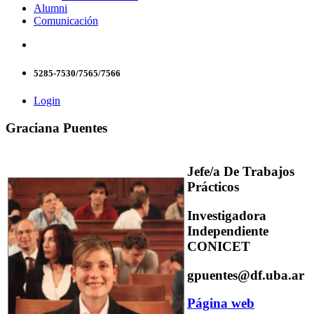
Alumni
Comunicación
5285-7530/7565/7566
Login
Graciana Puentes
Jefe/a De Trabajos
Prácticos
Investigadora
Independiente
CONICET
gpuentes@df.uba.ar
Página web