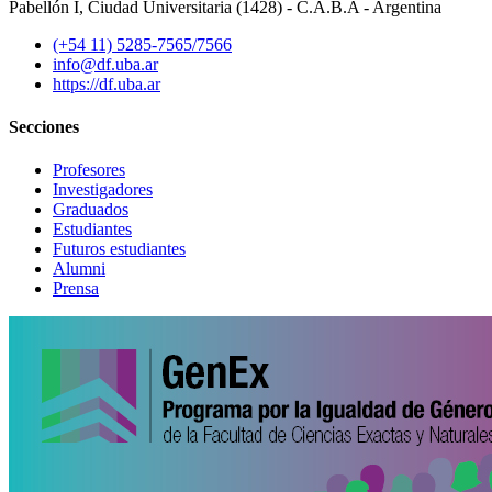
Pabellón I, Ciudad Universitaria (1428) - C.A.B.A - Argentina
(+54 11) 5285-7565/7566
info@df.uba.ar
https://df.uba.ar
Secciones
Profesores
Investigadores
Graduados
Estudiantes
Futuros estudiantes
Alumni
Prensa