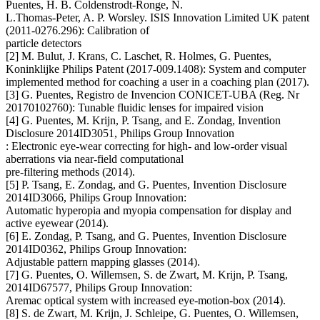
Puentes, H. B. Coldenstrodt-Ronge, N.
L.Thomas-Peter, A. P. Worsley. ISIS Innovation Limited UK patent
(2011-0276.296): Calibration of
particle detectors
[2] M. Bulut, J. Krans, C. Laschet, R. Holmes, G. Puentes,
Koninklijke Philips Patent (2017-009.1408): System and computer
implemented method for coaching a user in a coaching plan (2017).
[3] G. Puentes, Registro de Invencion CONICET-UBA (Reg. Nr
20170102760): Tunable fluidic lenses for impaired vision
[4] G. Puentes, M. Krijn, P. Tsang, and E. Zondag, Invention
Disclosure 2014ID3051, Philips Group Innovation
: Electronic eye-wear correcting for high- and low-order visual
aberrations via near-field computational
pre-filtering methods (2014).
[5] P. Tsang, E. Zondag, and G. Puentes, Invention Disclosure
2014ID3066, Philips Group Innovation:
Automatic hyperopia and myopia compensation for display and
active eyewear (2014).
[6] E. Zondag, P. Tsang, and G. Puentes, Invention Disclosure
2014ID0362, Philips Group Innovation:
Adjustable pattern mapping glasses (2014).
[7] G. Puentes, O. Willemsen, S. de Zwart, M. Krijn, P. Tsang,
2014ID67577, Philips Group Innovation:
Aremac optical system with increased eye-motion-box (2014).
[8] S. de Zwart, M. Krijn, J. Schleipe, G. Puentes, O. Willemsen,