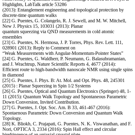
Highlights, LabTalk article 53286
(2013): Entanglement engineering and topological protection by
discrete-time quantum walks
[22] G. Puentes, G. Colangelo, R. J. Sewell, and M. W. Mitchell,
New J. Physics 15, 103031 (2013): Planar
quantum squeezing via QND measurements in cold atomic
ensembles
[23] G. Puentes, N. Hermosa, J. P. Torres, Phys. Rev. Lett. 111,
028901 (2013): Reply to Comment on
“Weak Measurements with Angular-Momentum-Pointer States”
[24] G. Puentes, G. Waldherr, P. Neumann, G. Balasubramanian,
and J. Wrachtrup, Nature Scientific Reports 4, 4677 (2014):
Efficient route to high-bandwidth nanoscale NMR using single spins
in diamond
[25] G. Puentes, J. Phys. B: At. Mol. and Opt. Phys. 48, 245301
(2015) : Planar Squeezing in Spin 1/2 Systems
[26] G. Puentes, Optical and Quantum Electronics (Springer) 48, 1-
11 (2015): Quantum Walk Topology and Spontaneous Parametric
Down Conversion, Invited Contribution.
[27] G. Puentes, J. Opt. Soc. Am. B 33, 461-467 (2016):
Spontaenous Parametric Down Conversion and Quantum Walk
Topology.
[28] K. Bliokh, C. Prajapati, G. Puentes, N. K. Viswanathan, and F.
Nori, OPTICA 3, 2334 (2016): Spin Hall effect and circular
birefringence of an uniaxial crysstal plate