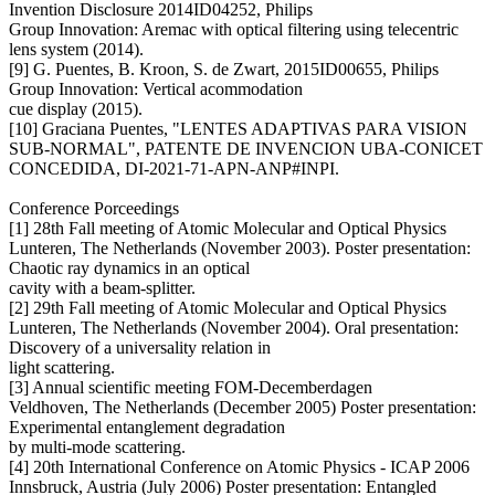
Invention Disclosure 2014ID04252, Philips
Group Innovation: Aremac with optical filtering using telecentric
lens system (2014).
[9] G. Puentes, B. Kroon, S. de Zwart, 2015ID00655, Philips
Group Innovation: Vertical acommodation
cue display (2015).
[10] Graciana Puentes, "LENTES ADAPTIVAS PARA VISION
SUB-NORMAL", PATENTE DE INVENCION UBA-CONICET
CONCEDIDA, DI-2021-71-APN-ANP#INPI.
Conference Porceedings
[1] 28th Fall meeting of Atomic Molecular and Optical Physics
Lunteren, The Netherlands (November 2003). Poster presentation:
Chaotic ray dynamics in an optical
cavity with a beam-splitter.
[2] 29th Fall meeting of Atomic Molecular and Optical Physics
Lunteren, The Netherlands (November 2004). Oral presentation:
Discovery of a universality relation in
light scattering.
[3] Annual scientific meeting FOM-Decemberdagen
Veldhoven, The Netherlands (December 2005) Poster presentation:
Experimental entanglement degradation
by multi-mode scattering.
[4] 20th International Conference on Atomic Physics - ICAP 2006
Innsbruck, Austria (July 2006) Poster presentation: Entangled