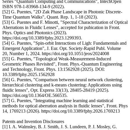
Series "Quantum Computing and Communications", IntechOpen
ISBN 978-1-83968-134-9 (2022).
[52] G. Puentes, "2D Zak Phase Landscape in Photonic Discrete-
Time Quantum Walks", Quant. Rep. 1, 1-18 (2023).
[53] G. Puentes and F. Minotti, "Spectral Characterization of Optical
Aberrations in Fluidic Lenses", accepted for pubication in Front.
Phys. Optics and Photonics (2023).
https://doi.org/10.3389/fphy.2023.1299393.
[54] G. Puentes, "Spin-orbit Interactions of Ligh: Fundamentals and
Emergent Application", J. Eur. Opt. Society-Rapid Publ. Volume
20, Number 1, 2024. https://doi.org/10.1051/jeos/2024008
[55] G. Puentes, "Topological Weak-Measurement-Induced
Geometric Phases Revisited", Front. Phys.-Quantum Engineering
and Technology, Front. Phys. 13:1562928 (2025). DOI:
10.3389/fphy.2025.1562928
[56] G. Puentes, "Comparison between neural network clustering,
hierarchical clustering and k-means clustering: Applications using
fluidic lenses", Opt. Express 33(13), 28405-28419 (2025).
https://doi.org/10.1364/OE.566535.
[57] G. Puentes, "Integrating machine learning and statistical
methods for optical aberration analysis in fluidic lenses", Front. Phys
14, 1769213 (2026). https://doi.org/10.3389/fphy.2026.1769213
Patents and Invention Disclosures
[1] I. A. Walmsley, B. J. Smith, J. S. Lundeen, P. J. Mosley, G.