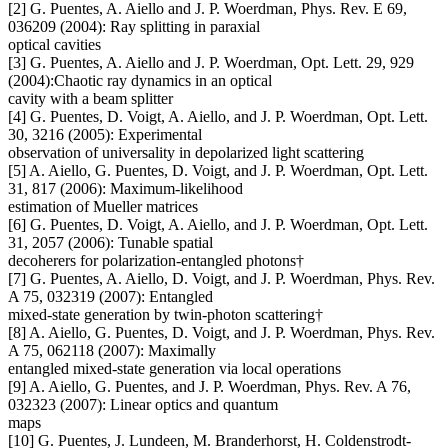
[2] G. Puentes, A. Aiello and J. P. Woerdman, Phys. Rev. E 69,
036209 (2004): Ray splitting in paraxial
optical cavities
[3] G. Puentes, A. Aiello and J. P. Woerdman, Opt. Lett. 29, 929
(2004):Chaotic ray dynamics in an optical
cavity with a beam splitter
[4] G. Puentes, D. Voigt, A. Aiello, and J. P. Woerdman, Opt. Lett.
30, 3216 (2005): Experimental
observation of universality in depolarized light scattering
[5] A. Aiello, G. Puentes, D. Voigt, and J. P. Woerdman, Opt. Lett.
31, 817 (2006): Maximum-likelihood
estimation of Mueller matrices
[6] G. Puentes, D. Voigt, A. Aiello, and J. P. Woerdman, Opt. Lett.
31, 2057 (2006): Tunable spatial
decoherers for polarization-entangled photons†
[7] G. Puentes, A. Aiello, D. Voigt, and J. P. Woerdman, Phys. Rev.
A 75, 032319 (2007): Entangled
mixed-state generation by twin-photon scattering†
[8] A. Aiello, G. Puentes, D. Voigt, and J. P. Woerdman, Phys. Rev.
A 75, 062118 (2007): Maximally
entangled mixed-state generation via local operations
[9] A. Aiello, G. Puentes, and J. P. Woerdman, Phys. Rev. A 76,
032323 (2007): Linear optics and quantum
maps
[10] G. Puentes, J. Lundeen, M. Branderhorst, H. Coldenstrodt-