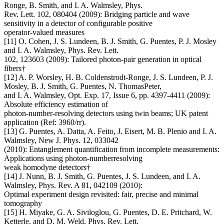
Ronge, B. Smith, and I. A. Walmsley, Phys.
Rev. Lett. 102, 080404 (2009): Bridging particle and wave
sensitivity in a detector of configurable positive
operator-valued measures
[11] O. Cohen, J. S. Lundeen, B. J. Smith, G. Puentes, P. J. Mosley
and I. A. Walmsley, Phys. Rev. Lett.
102, 123603 (2009): Tailored photon-pair generation in optical
fibers†
[12] A. P. Worsley, H. B. Coldenstrodt-Ronge, J. S. Lundeen, P. J.
Mosley, B. J. Smith, G. Puentes, N. ThomasPeter,
and I. A. Walmsley, Opt. Exp. 17, Issue 6, pp. 4397-4411 (2009):
Absolute efficiency estimation of
photon-number-resolving detectors using twin beams; UK patent
application (Ref: 3960/rr).
[13] G. Puentes, A. Datta, A. Feito, J. Eisert, M. B. Plenio and I. A.
Walmsley, New J. Phys. 12, 033042
(2010): Entanglement quantification from incomplete measurements:
Applications using photon-numberresolving
weak homodyne detectors†
[14] J. Nunn, B. J. Smith, G. Puentes, J. S. Lundeen, and I. A.
Walmsley, Phys. Rev. A 81, 042109 (2010):
Optimal experiment design revisited: fair, precise and minimal
tomography
[15] H. Miyake, G. A. Siviloglou, G. Puentes, D. E. Pritchard, W.
Ketterle, and D. M. Weld, Phys. Rev. Lett.