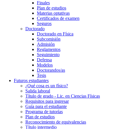
Finales
Plan de estudios
Materias optativas
Certificados de examen
Seguros
Doctorado
Doctorado en Física
Subcomisión
Admisión
Reglamentos
Seguimiento
Defensa
Modelos
Doctorandos/as
Tesis
Futuros estudiantes
¿Qué cosa es un físico?
Salida laboral
Título de grado - Lic. en Ciencias Físicas
Requisitos para ingresar
Guía para el estudiante
Programa de tutorías
Plan de estudios
Reconocimiento de equivalencias
Título intermedio