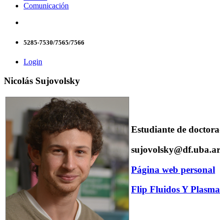
Comunicación
5285-7530/7565/7566
Login
Nicolás Sujovolsky
Estudiante de doctor
sujovolsky@df.uba.a
Página web personal
Flip Fluidos Y Plasma