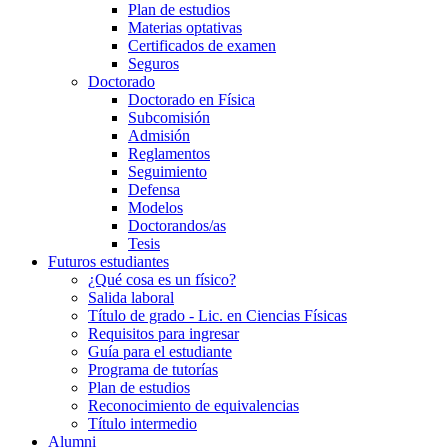
Plan de estudios
Materias optativas
Certificados de examen
Seguros
Doctorado
Doctorado en Física
Subcomisión
Admisión
Reglamentos
Seguimiento
Defensa
Modelos
Doctorandos/as
Tesis
Futuros estudiantes
¿Qué cosa es un físico?
Salida laboral
Título de grado - Lic. en Ciencias Físicas
Requisitos para ingresar
Guía para el estudiante
Programa de tutorías
Plan de estudios
Reconocimiento de equivalencias
Título intermedio
Alumni