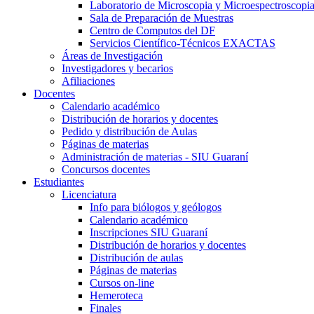
Laboratorio de Microscopia y Microespectroscopi
Sala de Preparación de Muestras
Centro de Computos del DF
Servicios Científico-Técnicos EXACTAS
Áreas de Investigación
Investigadores y becarios
Afiliaciones
Docentes
Calendario académico
Distribución de horarios y docentes
Pedido y distribución de Aulas
Páginas de materias
Administración de materias - SIU Guaraní
Concursos docentes
Estudiantes
Licenciatura
Info para biólogos y geólogos
Calendario académico
Inscripciones SIU Guaraní
Distribución de horarios y docentes
Distribución de aulas
Páginas de materias
Cursos on-line
Hemeroteca
Finales