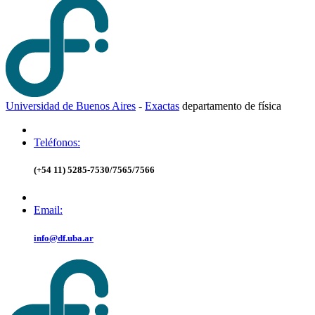
Universidad de Buenos Aires
-
Exactas
d
epartamento de
f
ísica
Teléfonos:
(+54 11) 5285-7530/7565/7566
Email:
info@df.uba.ar