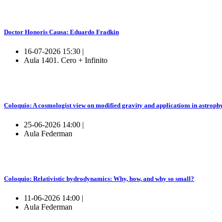
Doctor Honoris Causa: Eduardo Fradkin
16-07-2026 15:30 |
Aula 1401. Cero + Infinito
Coloquio: A cosmologist view on modified gravity and applications in astroph
25-06-2026 14:00 |
Aula Federman
Coloquio: Relativistic hydrodynamics: Why, how, and why so small?
11-06-2026 14:00 |
Aula Federman