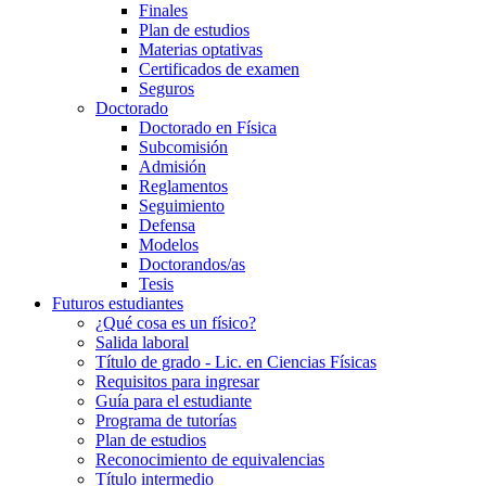
Finales
Plan de estudios
Materias optativas
Certificados de examen
Seguros
Doctorado
Doctorado en Física
Subcomisión
Admisión
Reglamentos
Seguimiento
Defensa
Modelos
Doctorandos/as
Tesis
Futuros estudiantes
¿Qué cosa es un físico?
Salida laboral
Título de grado - Lic. en Ciencias Físicas
Requisitos para ingresar
Guía para el estudiante
Programa de tutorías
Plan de estudios
Reconocimiento de equivalencias
Título intermedio