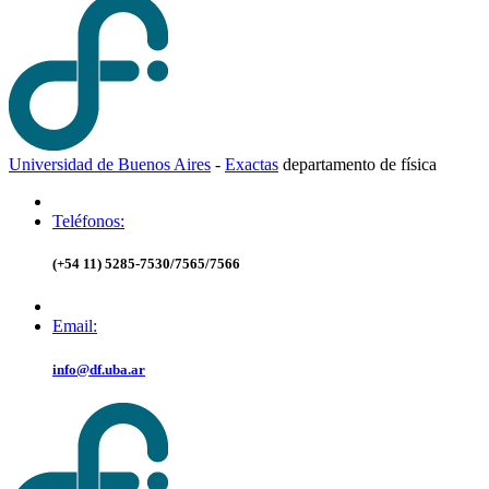
Universidad de Buenos Aires
-
Exactas
d
epartamento de
f
ísica
Teléfonos:
(+54 11) 5285-7530/7565/7566
Email:
info@df.uba.ar