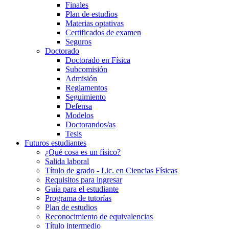
Finales
Plan de estudios
Materias optativas
Certificados de examen
Seguros
Doctorado
Doctorado en Física
Subcomisión
Admisión
Reglamentos
Seguimiento
Defensa
Modelos
Doctorandos/as
Tesis
Futuros estudiantes
¿Qué cosa es un físico?
Salida laboral
Título de grado - Lic. en Ciencias Físicas
Requisitos para ingresar
Guía para el estudiante
Programa de tutorías
Plan de estudios
Reconocimiento de equivalencias
Título intermedio