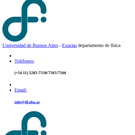
Universidad de Buenos Aires
-
Exactas
d
epartamento de
f
ísica
Teléfonos:
(+54 11) 5285-7530/7565/7566
Email:
info@df.uba.ar