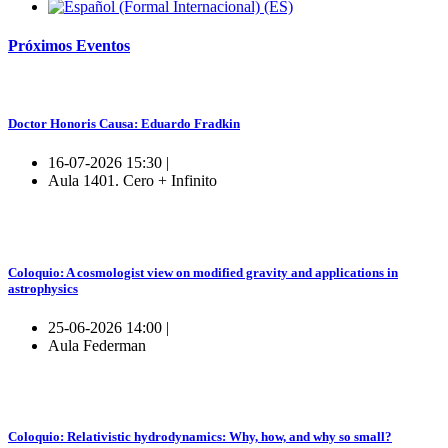
Próximos
Eventos
Doctor Honoris Causa: Eduardo Fradkin
16-07-2026 15:30 |
Aula 1401. Cero + Infinito
Coloquio: A cosmologist view on modified gravity and applications in
astrophysics
25-06-2026 14:00 |
Aula Federman
Coloquio: Relativistic hydrodynamics: Why, how, and why so small?