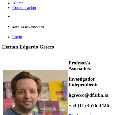
Alumni
Comunicación
5285-7530/7565/7566
Login
Hernán Edgardo Grecco
Profesor/a
Asociado/a
Investigador
Independiente
hgrecco@df.uba.ar
+54 (11) 4576-3426