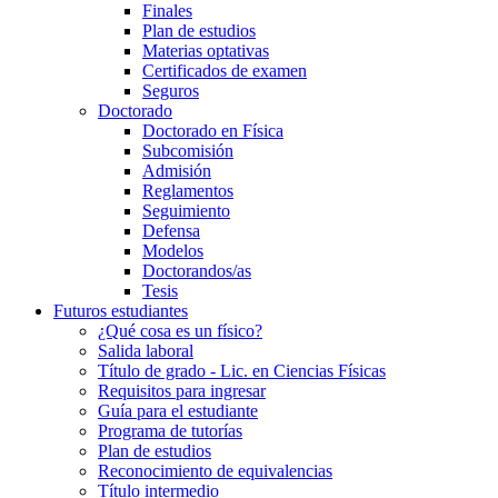
Finales
Plan de estudios
Materias optativas
Certificados de examen
Seguros
Doctorado
Doctorado en Física
Subcomisión
Admisión
Reglamentos
Seguimiento
Defensa
Modelos
Doctorandos/as
Tesis
Futuros estudiantes
¿Qué cosa es un físico?
Salida laboral
Título de grado - Lic. en Ciencias Físicas
Requisitos para ingresar
Guía para el estudiante
Programa de tutorías
Plan de estudios
Reconocimiento de equivalencias
Título intermedio