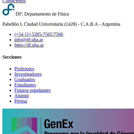
Contáctenos
DF: Departamento de Física
Pabellón I, Ciudad Universitaria (1428) - C.A.B.A - Argentina
(+54 11) 5285-7565/7566
info@df.uba.ar
https://df.uba.ar
Secciones
Profesores
Investigadores
Graduados
Estudiantes
Futuros estudiantes
Alumni
Prensa