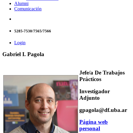
Alumni
Comunicación
5285-7530/7565/7566
Login
Gabriel I. Pagola
Jefe/a De Trabajos
Prácticos
Investigador
Adjunto
gpagola@df.uba.ar
Página web
personal