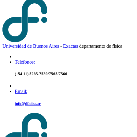
Universidad de Buenos Aires
-
Exactas
d
epartamento de
f
ísica
Teléfonos:
(+54 11) 5285-7530/7565/7566
Email:
info@df.uba.ar