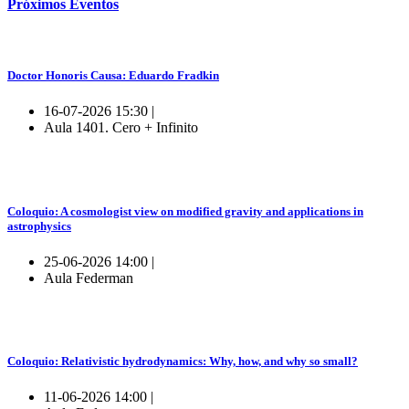
Próximos
Eventos
Doctor Honoris Causa: Eduardo Fradkin
16-07-2026 15:30 |
Aula 1401. Cero + Infinito
Coloquio: A cosmologist view on modified gravity and applications in
astrophysics
25-06-2026 14:00 |
Aula Federman
Coloquio: Relativistic hydrodynamics: Why, how, and why so small?
11-06-2026 14:00 |