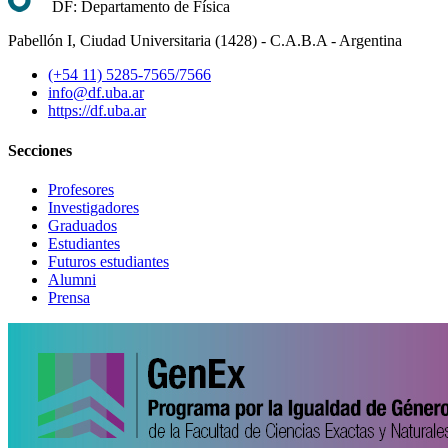
DF: Departamento de Física
Pabellón I, Ciudad Universitaria (1428) - C.A.B.A - Argentina
(+54 11) 5285-7565/7566
info@df.uba.ar
https://df.uba.ar
Secciones
Profesores
Investigadores
Graduados
Estudiantes
Futuros estudiantes
Alumni
Prensa