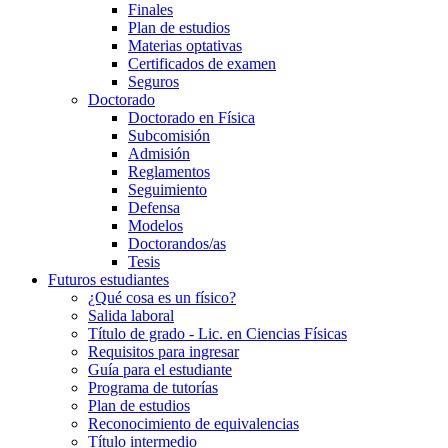
Finales
Plan de estudios
Materias optativas
Certificados de examen
Seguros
Doctorado
Doctorado en Física
Subcomisión
Admisión
Reglamentos
Seguimiento
Defensa
Modelos
Doctorandos/as
Tesis
Futuros estudiantes
¿Qué cosa es un físico?
Salida laboral
Título de grado - Lic. en Ciencias Físicas
Requisitos para ingresar
Guía para el estudiante
Programa de tutorías
Plan de estudios
Reconocimiento de equivalencias
Título intermedio