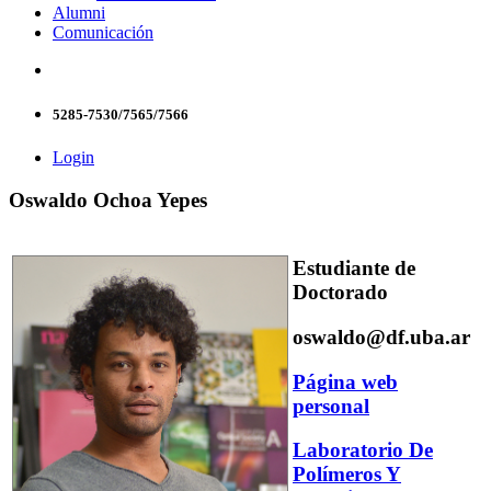
Alumni
Comunicación
5285-7530/7565/7566
Login
Oswaldo Ochoa Yepes
Estudiante de
Doctorado
oswaldo@df.uba.ar
Página web
personal
Laboratorio De
Polímeros Y