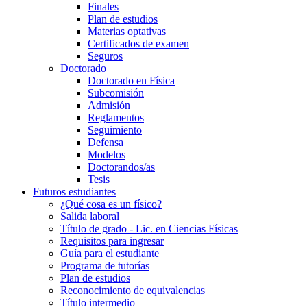
Finales
Plan de estudios
Materias optativas
Certificados de examen
Seguros
Doctorado
Doctorado en Física
Subcomisión
Admisión
Reglamentos
Seguimiento
Defensa
Modelos
Doctorandos/as
Tesis
Futuros estudiantes
¿Qué cosa es un físico?
Salida laboral
Título de grado - Lic. en Ciencias Físicas
Requisitos para ingresar
Guía para el estudiante
Programa de tutorías
Plan de estudios
Reconocimiento de equivalencias
Título intermedio