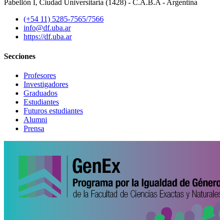
Pabellón I, Ciudad Universitaria (1428) - C.A.B.A - Argentina
(+54 11) 5285-7565/7566
info@df.uba.ar
https://df.uba.ar
Secciones
Profesores
Investigadores
Graduados
Estudiantes
Futuros estudiantes
Alumni
Prensa