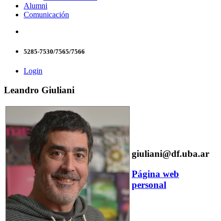
Alumni
Comunicación
5285-7530/7565/7566
Login
Leandro Giuliani
giuliani@df.uba.ar
Página web
personal