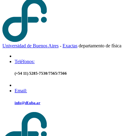
Universidad de Buenos Aires
-
Exactas
d
epartamento de
f
ísica
Teléfonos:
(+54 11) 5285-7530/7565/7566
Email:
info@df.uba.ar