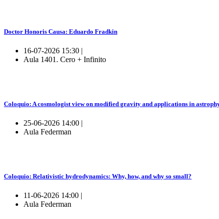
Doctor Honoris Causa: Eduardo Fradkin
16-07-2026 15:30 |
Aula 1401. Cero + Infinito
Coloquio: A cosmologist view on modified gravity and applications in astroph
25-06-2026 14:00 |
Aula Federman
Coloquio: Relativistic hydrodynamics: Why, how, and why so small?
11-06-2026 14:00 |
Aula Federman