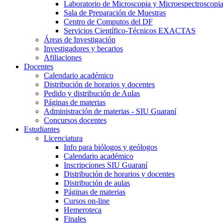
Laboratorio de Microscopia y Microespectroscopi
Sala de Preparación de Muestras
Centro de Computos del DF
Servicios Científico-Técnicos EXACTAS
Áreas de Investigación
Investigadores y becarios
Afiliaciones
Docentes
Calendario académico
Distribución de horarios y docentes
Pedido y distribución de Aulas
Páginas de materias
Administración de materias - SIU Guaraní
Concursos docentes
Estudiantes
Licenciatura
Info para biólogos y geólogos
Calendario académico
Inscripciones SIU Guaraní
Distribución de horarios y docentes
Distribución de aulas
Páginas de materias
Cursos on-line
Hemeroteca
Finales