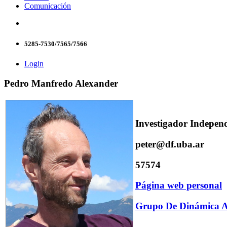
Comunicación
5285-7530/7565/7566
Login
Pedro Manfredo Alexander
Investigador Indepe
peter@df.uba.ar
57574
Página web personal
Grupo De Dinámica A