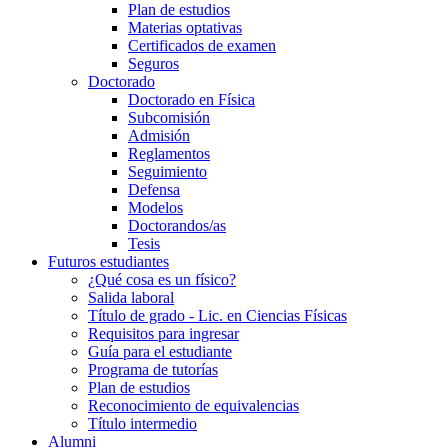
Plan de estudios
Materias optativas
Certificados de examen
Seguros
Doctorado
Doctorado en Física
Subcomisión
Admisión
Reglamentos
Seguimiento
Defensa
Modelos
Doctorandos/as
Tesis
Futuros estudiantes
¿Qué cosa es un físico?
Salida laboral
Título de grado - Lic. en Ciencias Físicas
Requisitos para ingresar
Guía para el estudiante
Programa de tutorías
Plan de estudios
Reconocimiento de equivalencias
Título intermedio
Alumni