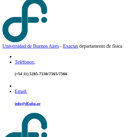
Universidad de Buenos Aires
-
Exactas
d
epartamento de
f
ísica
Teléfonos:
(+54 11) 5285-7530/7565/7566
Email:
info@df.uba.ar