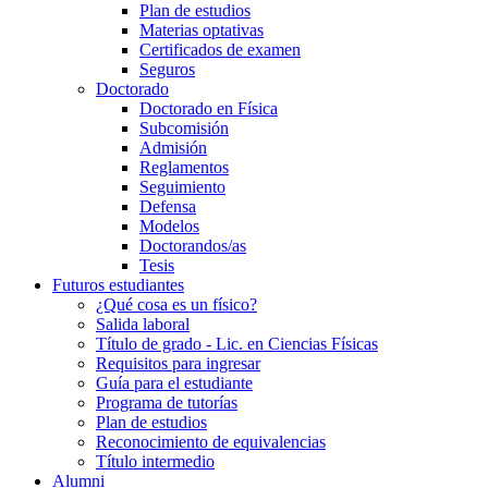
Plan de estudios
Materias optativas
Certificados de examen
Seguros
Doctorado
Doctorado en Física
Subcomisión
Admisión
Reglamentos
Seguimiento
Defensa
Modelos
Doctorandos/as
Tesis
Futuros estudiantes
¿Qué cosa es un físico?
Salida laboral
Título de grado - Lic. en Ciencias Físicas
Requisitos para ingresar
Guía para el estudiante
Programa de tutorías
Plan de estudios
Reconocimiento de equivalencias
Título intermedio
Alumni