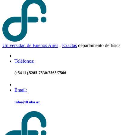
Universidad de Buenos Aires
-
Exactas
d
epartamento de
f
ísica
Teléfonos:
(+54 11) 5285-7530/7565/7566
Email:
info@df.uba.ar