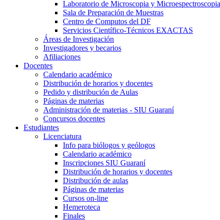
Laboratorio de Microscopia y Microespectroscopi
Sala de Preparación de Muestras
Centro de Computos del DF
Servicios Científico-Técnicos EXACTAS
Áreas de Investigación
Investigadores y becarios
Afiliaciones
Docentes
Calendario académico
Distribución de horarios y docentes
Pedido y distribución de Aulas
Páginas de materias
Administración de materias - SIU Guaraní
Concursos docentes
Estudiantes
Licenciatura
Info para biólogos y geólogos
Calendario académico
Inscripciones SIU Guaraní
Distribución de horarios y docentes
Distribución de aulas
Páginas de materias
Cursos on-line
Hemeroteca
Finales