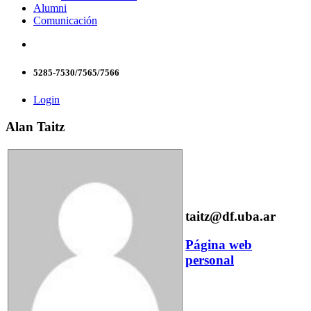
Alumni
Comunicación
5285-7530/7565/7566
Login
Alan Taitz
taitz@df.uba.ar
Página web
personal