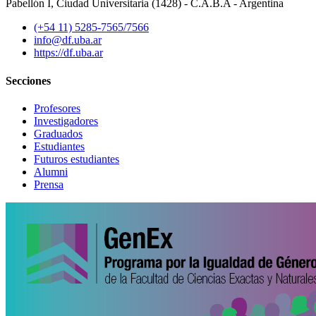
Pabellón I, Ciudad Universitaria (1428) - C.A.B.A - Argentina
(+54 11) 5285-7565/7566
info@df.uba.ar
https://df.uba.ar
Secciones
Profesores
Investigadores
Graduados
Estudiantes
Futuros estudiantes
Alumni
Prensa