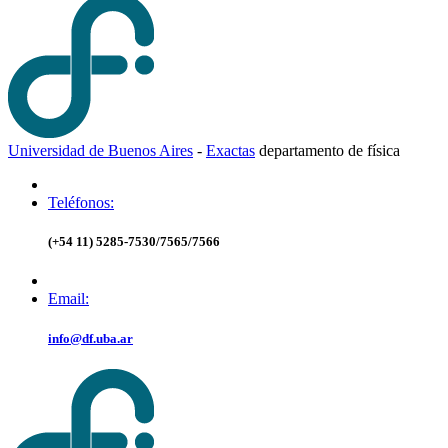
Universidad de Buenos Aires
-
Exactas
d
epartamento de
f
ísica
Teléfonos:
(+54 11) 5285-7530/7565/7566
Email:
info@df.uba.ar