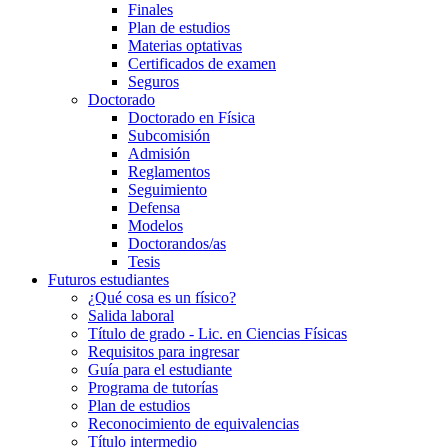
Finales
Plan de estudios
Materias optativas
Certificados de examen
Seguros
Doctorado
Doctorado en Física
Subcomisión
Admisión
Reglamentos
Seguimiento
Defensa
Modelos
Doctorandos/as
Tesis
Futuros estudiantes
¿Qué cosa es un físico?
Salida laboral
Título de grado - Lic. en Ciencias Físicas
Requisitos para ingresar
Guía para el estudiante
Programa de tutorías
Plan de estudios
Reconocimiento de equivalencias
Título intermedio