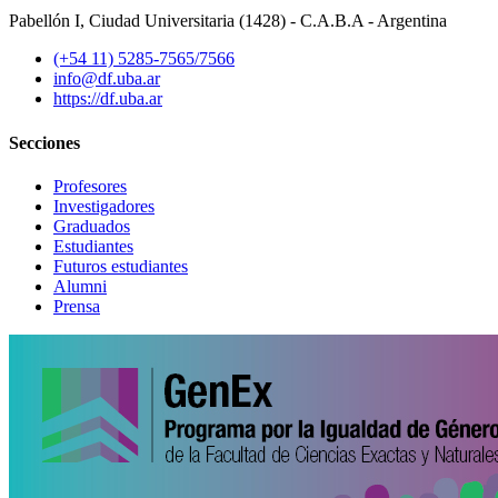
Pabellón I, Ciudad Universitaria (1428) - C.A.B.A - Argentina
(+54 11) 5285-7565/7566
info@df.uba.ar
https://df.uba.ar
Secciones
Profesores
Investigadores
Graduados
Estudiantes
Futuros estudiantes
Alumni
Prensa