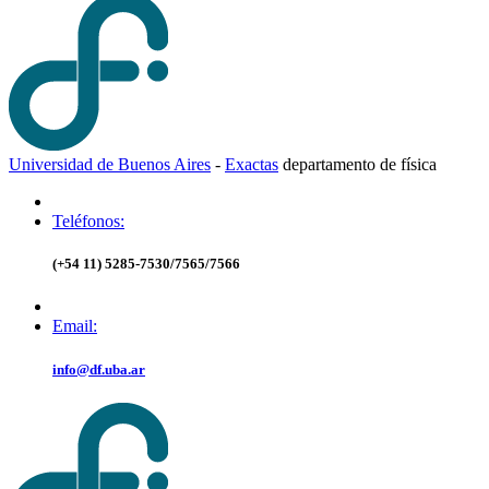
Universidad de Buenos Aires
-
Exactas
d
epartamento de
f
ísica
Teléfonos:
(+54 11) 5285-7530/7565/7566
Email:
info@df.uba.ar