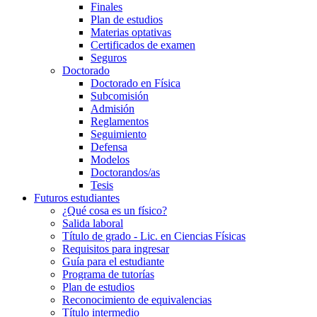
Finales
Plan de estudios
Materias optativas
Certificados de examen
Seguros
Doctorado
Doctorado en Física
Subcomisión
Admisión
Reglamentos
Seguimiento
Defensa
Modelos
Doctorandos/as
Tesis
Futuros estudiantes
¿Qué cosa es un físico?
Salida laboral
Título de grado - Lic. en Ciencias Físicas
Requisitos para ingresar
Guía para el estudiante
Programa de tutorías
Plan de estudios
Reconocimiento de equivalencias
Título intermedio