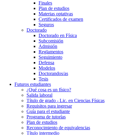
Finales
Plan de estudios
Materias optativas
Certificados de examen
Seguros
Doctorado
Doctorado en Física
Subcomisión
Admisión
Reglamentos
Seguimiento
Defensa
Modelos
Doctorandos/as
Tesis
Futuros estudiantes
¿Qué cosa es un físico?
Salida laboral
Título de grado - Lic. en Ciencias Físicas
Requisitos para ingresar
Guía para el estudiante
Programa de tutorías
Plan de estudios
Reconocimiento de equivalencias
Título intermedio