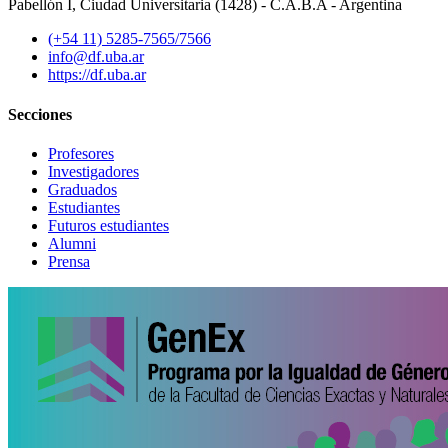
Pabellón I, Ciudad Universitaria (1428) - C.A.B.A - Argentina
(+54 11) 5285-7565/7566
info@df.uba.ar
https://df.uba.ar
Secciones
Profesores
Investigadores
Graduados
Estudiantes
Futuros estudiantes
Alumni
Prensa