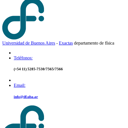
Universidad de Buenos Aires
-
Exactas
d
epartamento de
f
ísica
Teléfonos:
(+54 11) 5285-7530/7565/7566
Email:
info@df.uba.ar